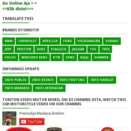
Go Online Aja > >
>>Klik disini<<<
TRANSLATE THIS
BRANDS OTOMOTIF
BMW
CHEVROLET
APRILLIA
FORD
VOLKSWAGEN
SUBARU
JEEP
PROTON
AUDI
PIAGGIO
JAGUAR
TVS
TATA
VOLVO
MERCEDES BENZ
KTM
SYMS
BAJAJ
HUMMER
INFORMASI UPDATE
INFO PUBLIK
INFO BISNIS
INFO PENTING
INFO HANGAT
INFO MENARIK
INFO KESEHATAN
TONTON VIDEO MOTOR MOBIL INI DI CHANNEL KITA, WATCH THIS
CAR MOTORCYCLE VIDEO ON OUR CHANNEL