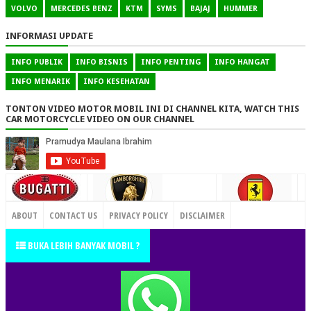
VOLVO
MERCEDES BENZ
KTM
SYMS
BAJAJ
HUMMER
INFORMASI UPDATE
INFO PUBLIK
INFO BISNIS
INFO PENTING
INFO HANGAT
INFO MENARIK
INFO KESEHATAN
TONTON VIDEO MOTOR MOBIL INI DI CHANNEL KITA, WATCH THIS
CAR MOTORCYCLE VIDEO ON OUR CHANNEL
CONTACT US
ABOUT
CONTACT US
PRIVACY POLICY
DISCLAIMER
TERMS OF SERVICE
SITEMAP
BUKA LEBIH BANYAK MOBIL ?