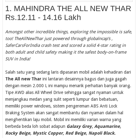
1. MAHINDRA THE ALL NEW THAR
Rs.12.11 - 14.16 Lakh
Amongst other incredible things, exploring the impossible is safe,
too! TheAllNewThar just powered through globalncap’s ,
SaferCarsForIndia crash test and scored a solid 4-star rating in
both adult and child safety making it the safest body-on-frame
SUV in India!
Salah satu yang sedang laris dipasaran mobil adalah kehadiran dari
The All new Thar
ini lantaran desainnya bagus dan juga gagah
dengan mesin 2.000 L ini mampu menarik perhatian banyak orang.
Tipe AWD alias All Wheel Drive sehingga sangat nyaman untuk
menjangkau medan yang sulit seperti lumpur dan bebatuan,
memiliki power windows, sistem pengereman ABS Anti Lock
Braking System akan sangat membantu dan nyaman dalam hal
menghentikan laju mobil. Mobil ini memiliki varian warna yang
berbeda beda loh sobat adapun
Galaxy Grey, Aquamarine,
Rocky Beige, Mystic Copper, Red Beige, Napoli Black.