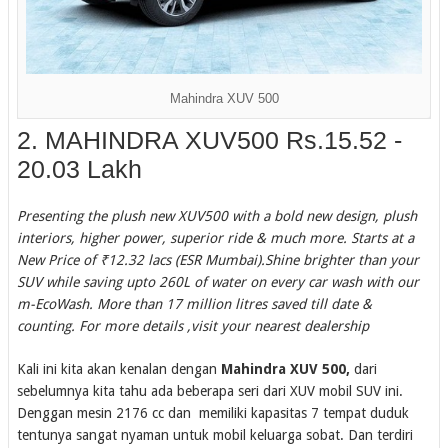
Mahindra XUV 500
2. MAHINDRA XUV500 Rs.15.52 -
20.03 Lakh
Presenting the plush new XUV500 with a bold new design, plush
interiors, higher power, superior ride & much more. Starts at a
New Price of ₹12.32 lacs (ESR Mumbai).Shine brighter than your
SUV while saving upto 260L of water on every car wash with our
m-EcoWash. More than 17 million litres saved till date &
counting. For more details ,visit your nearest dealership
Kali ini kita akan kenalan dengan
Mahindra XUV 500,
dari
sebelumnya kita tahu ada beberapa seri dari XUV mobil SUV ini.
Denggan mesin 2176 cc dan memiliki kapasitas 7 tempat duduk
tentunya sangat nyaman untuk mobil keluarga sobat. Dan terdiri