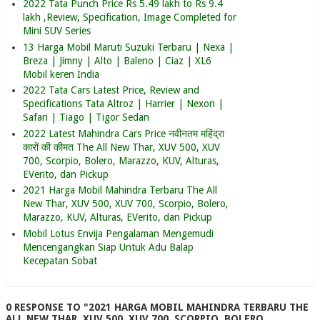
2022 Tata Punch Price Rs 5.49 lakh to Rs 9.4
lakh ,Review, Specification, Image Completed for
Mini SUV Series
13 Harga Mobil Maruti Suzuki Terbaru | Nexa |
Breza | Jimny | Alto | Baleno | Ciaz | XL6
Mobil keren India
2022 Tata Cars Latest Price, Review and
Specifications Tata Altroz | Harrier | Nexon |
Safari | Tiago | Tigor Sedan
2022 Latest Mahindra Cars Price नवीनतम महिंद्रा
कारों की कीमत The All New Thar, XUV 500, XUV
700, Scorpio, Bolero, Marazzo, KUV, Alturas,
EVerito, dan Pickup
2021 Harga Mobil Mahindra Terbaru The All
New Thar, XUV 500, XUV 700, Scorpio, Bolero,
Marazzo, KUV, Alturas, EVerito, dan Pickup
Mobil Lotus Envija Pengalaman Mengemudi
Mencengangkan Siap Untuk Adu Balap
Kecepatan Sobat
0 RESPONSE TO "2021 HARGA MOBIL MAHINDRA TERBARU THE
ALL NEW THAR, XUV 500, XUV 700, SCORPIO, BOLERO,