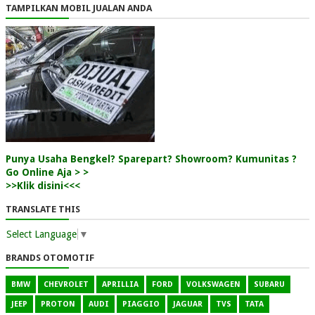
TAMPILKAN MOBIL JUALAN ANDA
Punya Usaha Bengkel? Sparepart? Showroom? Kumunitas ?
Go Online Aja > >
>>Klik disini<<<
TRANSLATE THIS
Select Language
▼
BRANDS OTOMOTIF
BMW
CHEVROLET
APRILLIA
FORD
VOLKSWAGEN
SUBARU
JEEP
PROTON
AUDI
PIAGGIO
JAGUAR
TVS
TATA