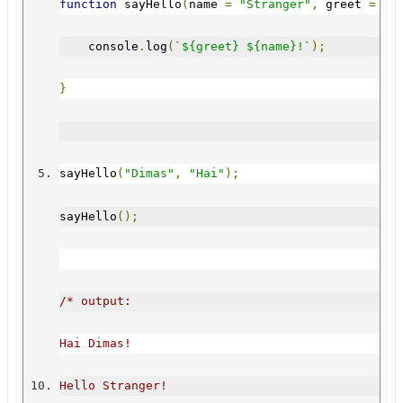
function
 sayHello
(
name 
=
"Stranger"
,
 greet 
=
"H
    console
.
log
(
`${greet} ${name}!`
);
}
sayHello
(
"Dimas"
,
"Hai"
);
sayHello
();
/* output:
Hai Dimas!
Hello Stranger!