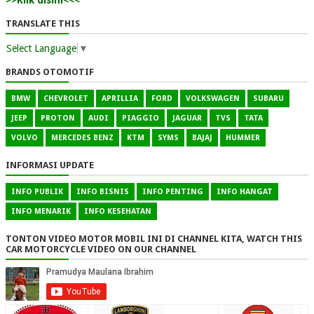
TRANSLATE THIS
Select Language
▼
BRANDS OTOMOTIF
BMW
CHEVROLET
APRILLIA
FORD
VOLKSWAGEN
SUBARU
JEEP
PROTON
AUDI
PIAGGIO
JAGUAR
TVS
TATA
VOLVO
MERCEDES BENZ
KTM
SYMS
BAJAJ
HUMMER
INFORMASI UPDATE
INFO PUBLIK
INFO BISNIS
INFO PENTING
INFO HANGAT
INFO MENARIK
INFO KESEHATAN
TONTON VIDEO MOTOR MOBIL INI DI CHANNEL KITA, WATCH THIS
CAR MOTORCYCLE VIDEO ON OUR CHANNEL