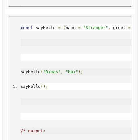
*/
const
 sayHello 
=
(
name 
=
"Stranger"
,
 greet 
=
"H
sayHello
(
"Dimas"
,
"Hai"
);
sayHello
();
/* output: