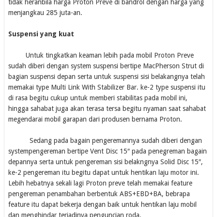
tidak heranbila harga Proton Preve di bandrol dengan harga yang
menjangkau 285 juta-an.
Suspensi yang kuat
Untuk tingkatkan keaman lebih pada mobil Proton Preve
sudah diberi dengan system suspensi bertipe MacPherson Strut di
bagian suspensi depan serta untuk suspensi sisi belakangnya telah
memakai type Multi Link With Stabilizer Bar. ke-2 type suspensi itu
di rasa begitu cukup untuk memberi stabilitas pada mobil ini,
hingga sahabat juga akan terasa tersa begitu nyaman saat sahabat
megendarai mobil garapan dari produsen bernama Proton.
Sedang pada bagain pengeremannya sudah diberi dengan
systempengereman bertipe Vent Disc 15″ pada penegreman bagain
depannya serta untuk pengereman sisi belakngnya Solid Disc 15″,
ke-2 pengereman itu begitu dapat untuk hentikan laju motor ini.
Lebih hebatnya sekali lagi Proton preve telah memakai feature
pengereman penambahan berbentuk ABS+EBD+BA, bebrapa
feature itu dapat bekerja dengan baik untuk hentikan laju mobil
dan menghindar terjadinya penguncian roda.