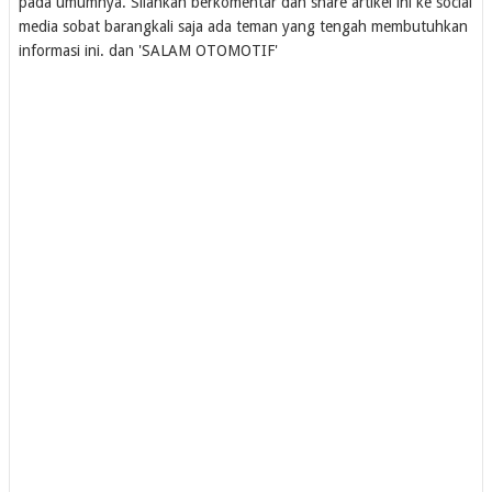
pada umumnya. Silahkan berkomentar dan share artikel ini ke social
media sobat barangkali saja ada teman yang tengah membutuhkan
informasi ini. dan 'SALAM OTOMOTIF'