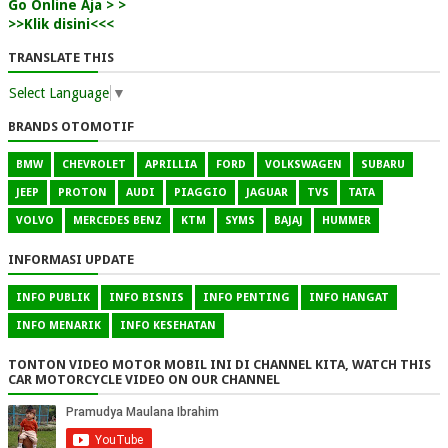
Go Online Aja > >
>>Klik disini<<<
TRANSLATE THIS
Select Language
▼
BRANDS OTOMOTIF
BMW
CHEVROLET
APRILLIA
FORD
VOLKSWAGEN
SUBARU
JEEP
PROTON
AUDI
PIAGGIO
JAGUAR
TVS
TATA
VOLVO
MERCEDES BENZ
KTM
SYMS
BAJAJ
HUMMER
INFORMASI UPDATE
INFO PUBLIK
INFO BISNIS
INFO PENTING
INFO HANGAT
INFO MENARIK
INFO KESEHATAN
TONTON VIDEO MOTOR MOBIL INI DI CHANNEL KITA, WATCH THIS
CAR MOTORCYCLE VIDEO ON OUR CHANNEL