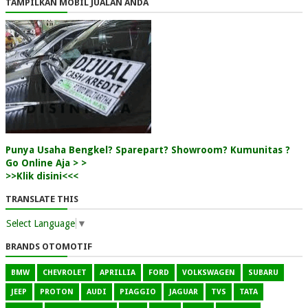
TAMPILKAN MOBIL JUALAN ANDA
Punya Usaha Bengkel? Sparepart? Showroom? Kumunitas ?
Go Online Aja > >
>>Klik disini<<<
TRANSLATE THIS
Select Language
▼
BRANDS OTOMOTIF
BMW
CHEVROLET
APRILLIA
FORD
VOLKSWAGEN
SUBARU
JEEP
PROTON
AUDI
PIAGGIO
JAGUAR
TVS
TATA