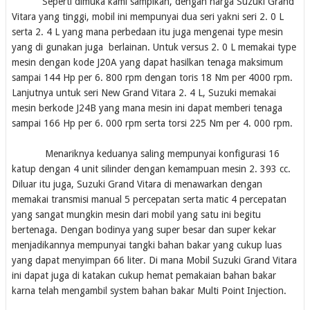
Seperti dimuka kami sampikan, dengan harga Suzuki Grand
Vitara yang tinggi, mobil ini mempunyai dua seri yakni seri 2. 0 L
serta 2. 4 L yang mana perbedaan itu juga mengenai type mesin
yang di gunakan juga berlainan. Untuk versus 2. 0 L memakai type
mesin dengan kode J20A yang dapat hasilkan tenaga maksimum
sampai 144 Hp per 6. 800 rpm dengan toris 18 Nm per 4000 rpm.
Lanjutnya untuk seri New Grand Vitara 2. 4 L, Suzuki memakai
mesin berkode J24B yang mana mesin ini dapat memberi tenaga
sampai 166 Hp per 6. 000 rpm serta torsi 225 Nm per 4. 000 rpm.
Menariknya keduanya saling mempunyai konfigurasi 16
katup dengan 4 unit silinder dengan kemampuan mesin 2. 393 cc.
Diluar itu juga, Suzuki Grand Vitara di menawarkan dengan
memakai transmisi manual 5 percepatan serta matic 4 percepatan
yang sangat mungkin mesin dari mobil yang satu ini begitu
bertenaga. Dengan bodinya yang super besar dan super kekar
menjadikannya mempunyai tangki bahan bakar yang cukup luas
yang dapat menyimpan 66 liter. Di mana Mobil Suzuki Grand Vitara
ini dapat juga di katakan cukup hemat pemakaian bahan bakar
karna telah mengambil system bahan bakar Multi Point Injection.