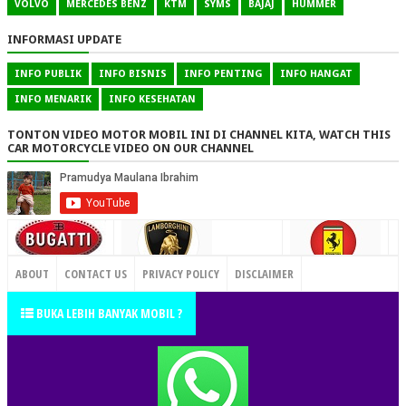
VOLVO
MERCEDES BENZ
KTM
SYMS
BAJAJ
HUMMER
INFORMASI UPDATE
INFO PUBLIK
INFO BISNIS
INFO PENTING
INFO HANGAT
INFO MENARIK
INFO KESEHATAN
TONTON VIDEO MOTOR MOBIL INI DI CHANNEL KITA, WATCH THIS
CAR MOTORCYCLE VIDEO ON OUR CHANNEL
CONTACT US
ABOUT
CONTACT US
PRIVACY POLICY
DISCLAIMER
TERMS OF SERVICE
SITEMAP
BUKA LEBIH BANYAK MOBIL ?