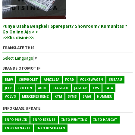
Punya Usaha Bengkel? Sparepart? Showroom? Kumunitas ?
Go Online Aja > >
>>Klik disini<<<
TRANSLATE THIS
Select Language
▼
BRANDS OTOMOTIF
BMW
CHEVROLET
APRILLIA
FORD
VOLKSWAGEN
SUBARU
JEEP
PROTON
AUDI
PIAGGIO
JAGUAR
TVS
TATA
VOLVO
MERCEDES BENZ
KTM
SYMS
BAJAJ
HUMMER
INFORMASI UPDATE
INFO PUBLIK
INFO BISNIS
INFO PENTING
INFO HANGAT
INFO MENARIK
INFO KESEHATAN