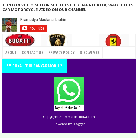
TONTON VIDEO MOTOR MOBIL INI DI CHANNEL KITA, WATCH THIS
CAR MOTORCYCLE VIDEO ON OUR CHANNEL
CONTACT US
ABOUT
CONTACT US
PRIVACY POLICY
DISCLAIMER
TERMS OF SERVICE
SITEMAP
BUKA LEBIH BANYAK MOBIL ?
Copyright 2015
MarchelloKa.com
Powered by
Blogger