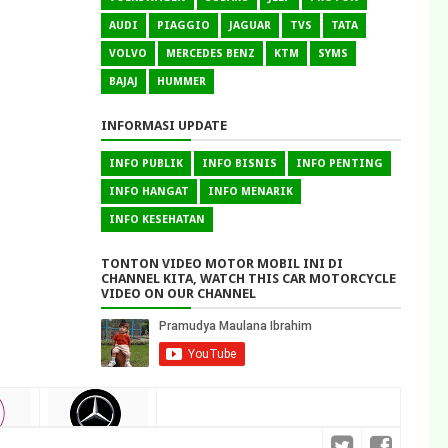
AUDI
PIAGGIO
JAGUAR
TVS
TATA
VOLVO
MERCEDES BENZ
KTM
SYMS
BAJAJ
HUMMER
INFORMASI UPDATE
INFO PUBLIK
INFO BISNIS
INFO PENTING
INFO HANGAT
INFO MENARIK
INFO KESEHATAN
TONTON VIDEO MOTOR MOBIL INI DI
CHANNEL KITA, WATCH THIS CAR MOTORCYCLE
VIDEO ON OUR CHANNEL