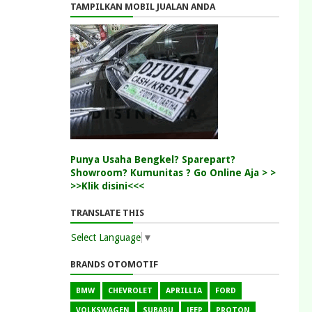
TAMPILKAN MOBIL JUALAN ANDA
Punya Usaha Bengkel? Sparepart?
Showroom? Kumunitas ? Go Online Aja > >
>>Klik disini<<<
TRANSLATE THIS
Select Language
▼
BRANDS OTOMOTIF
BMW
CHEVROLET
APRILLIA
FORD
VOLKSWAGEN
SUBARU
JEEP
PROTON