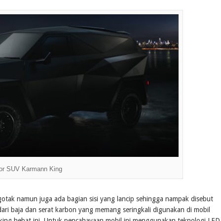
ior SUV Karmann King
ngotak namun juga ada bagian sisi yang lancip sehingga nampak disebut
 dari baja dan serat karbon yang memang seringkali digunakan di mobil
 king hebat ini. Untuk pencahayaan mobil ini menggunakan teknologi LED