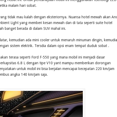
tika malam hari sobat.
i yang tidak mau kalah dengan eksteriornya. Nuansa hotel mewah akan An
mbient Light yang memberi kesan mewah dan di tata seperti suite hotel
h banget berada di dalam SUV mahal ini.
 datar, kemudian ada mini cooler untuk menaruh minuman dingin, kemudi
engan sistem elektrik. Tersdia dalam opsi enam tempat duduk sobat .
akan terasa seperti Ford F-550 yang mana mobil ini menjadi dasar
erkapsitas 6.8 L dengan tipe V10 yant mampu memberikan dorongan
nyatakan untuk mobil ini bisa berjalan mencapai kecepatan 220 km/jam
nembus angka 140 km/jam saja.