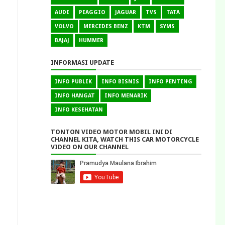
AUDI
PIAGGIO
JAGUAR
TVS
TATA
VOLVO
MERCEDES BENZ
KTM
SYMS
BAJAJ
HUMMER
INFORMASI UPDATE
INFO PUBLIK
INFO BISNIS
INFO PENTING
INFO HANGAT
INFO MENARIK
INFO KESEHATAN
TONTON VIDEO MOTOR MOBIL INI DI
CHANNEL KITA, WATCH THIS CAR MOTORCYCLE
VIDEO ON OUR CHANNEL