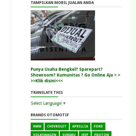
TAMPILKAN MOBIL JUALAN ANDA
Punya Usaha Bengkel? Sparepart?
Showroom? Kumunitas ? Go Online Aja > >
>>Klik disini<<<
TRANSLATE THIS
Select Language
▼
BRANDS OTOMOTIF
BMW
CHEVROLET
APRILLIA
FORD
VOLKSWAGEN
SUBARU
JEEP
PROTON