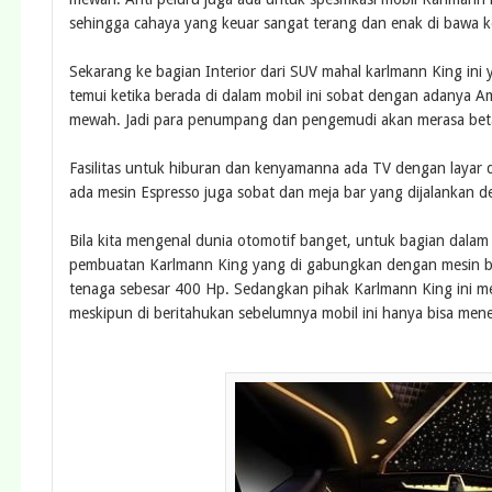
sehingga cahaya yang keuar sangat terang dan enak di bawa ke
Sekarang ke bagian Interior dari SUV mahal karlmann King in
temui ketika berada di dalam mobil ini sobat dengan adanya A
mewah. Jadi para penumpang dan pengemudi akan merasa beta
Fasilitas untuk hiburan dan kenyamanna ada TV dengan layar
ada mesin Espresso juga sobat dan meja bar yang dijalankan d
Bila kita mengenal dunia otomotif banget, untuk bagian dalam 
pembuatan Karlmann King yang di gabungkan dengan mesin b
tenaga sebesar 400 Hp. Sedangkan pihak Karlmann King ini me
meskipun di beritahukan sebelumnya mobil ini hanya bisa me