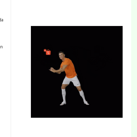
da
an