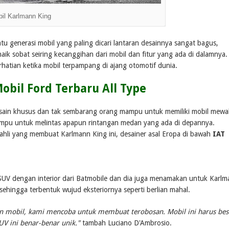
il Karlmann King
u generasi mobil yang paling dicari lantaran desainnya sangat bagus,
ik sobat seiring kecanggihan dari mobil dan fitur yang ada di dalamnya.
hatian ketika mobil terpampang di ajang otomotif dunia.
obil Ford Terbaru All Type
desain khusus dan tak sembarang orang mampu untuk memiliki mobil mew
 mampu untuk melintas apapun rintangan medan yang ada di depannya.
hli yang membuat Karlmann King ini, desainer asal Eropa di bawah
IAT
UV dengan interior dari Batmobile dan dia juga menamakan untuk Karl
ehingga terbentuk wujud eksteriornya seperti berlian mahal.
 mobil, kami mencoba untuk membuat terobosan. Mobil ini harus bes
UV ini benar-benar unik."
tambah Luciano D'Ambrosio.