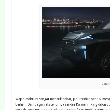
Ekster
Wajah mobil ini sangat menarik sobat, jadi terlihat bentuk me
berlian. Dari bagian eksteriornya sendiri Karmann King dibuat
mewah. Anti peluru juga ada untuk spesifikasi mobil Karlmann