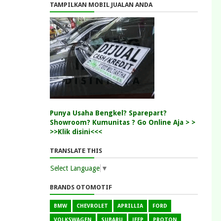
TAMPILKAN MOBIL JUALAN ANDA
Punya Usaha Bengkel? Sparepart?
Showroom? Kumunitas ? Go Online Aja > >
>>Klik disini<<<
TRANSLATE THIS
Select Language
▼
BRANDS OTOMOTIF
BMW
CHEVROLET
APRILLIA
FORD
VOLKSWAGEN
SUBARU
JEEP
PROTON