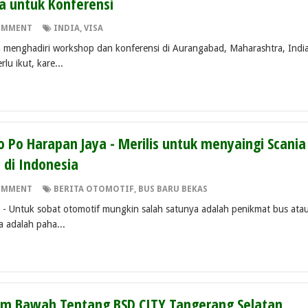
a untuk Konferensi
OMMENT
INDIA
,
VISA
ah menghadiri workshop dan konferensi di Aurangabad, Maharashtra, India
lu ikut, kare...
o Po Harapan Jaya - Merilis untuk menyaingi Scania
 di Indonesia
OMMENT
BERITA OTOMOTIF
,
BUS BARU BEKAS
tuk sobat otomotif mungkin salah satunya adalah penikmat bus ata
 adalah paha...
m Bawah Tentang BSD CITY Tangerang Selatan