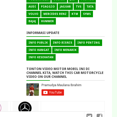
AUDI
PIAGGIO
JAGUAR
TVS
TATA
VOLVO
MERCEDES BENZ
KTM
SYMS
BAJAJ
HUMMER
INFORMASI UPDATE
INFO PUBLIK
INFO BISNIS
INFO PENTING
INFO HANGAT
INFO MENARIK
INFO KESEHATAN
TONTON VIDEO MOTOR MOBIL INI DI
CHANNEL KITA, WATCH THIS CAR MOTORCYCLE
VIDEO ON OUR CHANNEL