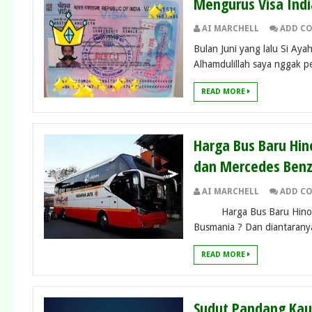
Mengurus Visa Indi
AI MARCHELL
ADD C
Bulan Juni yang lalu Si Ay
Alhamdulillah saya nggak per
READ MORE
Harga Bus Baru Hin
dan Mercedes Benz
AI MARCHELL
ADD C
Harga Bus Baru Hino - Un
Busmania ? Dan diantaranya
READ MORE
Sudut Pandang Kau