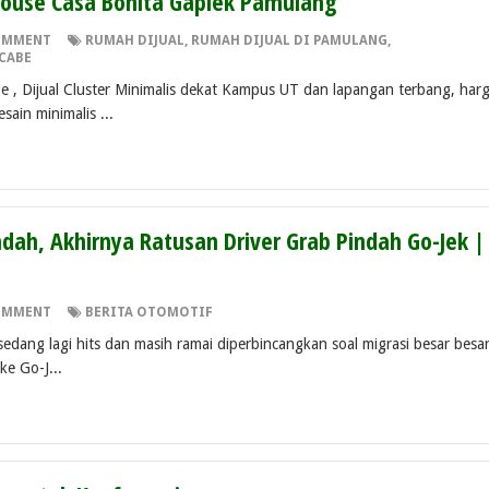
use Casa Bonita Gaplek Pamulang
OMMENT
RUMAH DIJUAL
,
RUMAH DIJUAL DI PAMULANG
,
CABE
e , Dijual Cluster Minimalis dekat Kampus UT dan lapangan terbang, har
ain minimalis ...
ndah, Akhirnya Ratusan Driver Grab Pindah Go-Jek |
OMMENT
BERITA OTOMOTIF
edang lagi hits dan masih ramai diperbincangkan soal migrasi besar besa
ke Go-J...