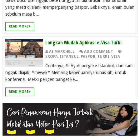
Bawa buku biar nggak bete nunggu Ini dia urusan lima tahunan
yang mesti dijalani: memperpanjang paspor. Sebaiknya, enam bulan
sebelum masa b...
READ MORE
Langkah Mudah Aplikasi e-Visa Turki
AI MARCHELL
ADD COMMENT
EROPA
,
ISTANBUL
,
PASPOR
,
TURKI
,
VISA
Ceritanya, Si Ayah pergi ke Istanbul, dan kami
nggak diajak. *mewek* Memang keperluannya dinas sih, untuk
konferensi. Meski pengen banget ke...
READ MORE