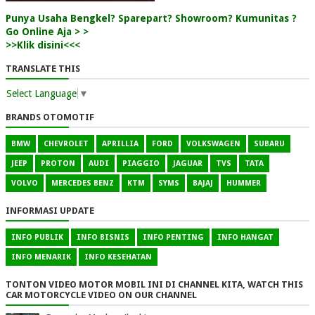
Punya Usaha Bengkel? Sparepart? Showroom? Kumunitas ?
Go Online Aja > >
>>Klik disini<<<
TRANSLATE THIS
Select Language
▼
BRANDS OTOMOTIF
BMW
CHEVROLET
APRILLIA
FORD
VOLKSWAGEN
SUBARU
JEEP
PROTON
AUDI
PIAGGIO
JAGUAR
TVS
TATA
VOLVO
MERCEDES BENZ
KTM
SYMS
BAJAJ
HUMMER
INFORMASI UPDATE
INFO PUBLIK
INFO BISNIS
INFO PENTING
INFO HANGAT
INFO MENARIK
INFO KESEHATAN
TONTON VIDEO MOTOR MOBIL INI DI CHANNEL KITA, WATCH THIS
CAR MOTORCYCLE VIDEO ON OUR CHANNEL