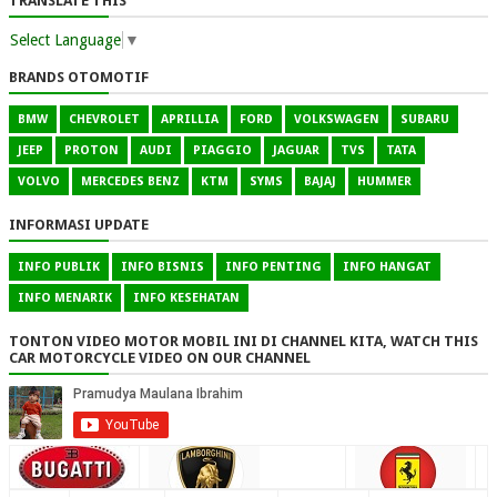
TRANSLATE THIS
Select Language
▼
BRANDS OTOMOTIF
BMW
CHEVROLET
APRILLIA
FORD
VOLKSWAGEN
SUBARU
JEEP
PROTON
AUDI
PIAGGIO
JAGUAR
TVS
TATA
VOLVO
MERCEDES BENZ
KTM
SYMS
BAJAJ
HUMMER
INFORMASI UPDATE
INFO PUBLIK
INFO BISNIS
INFO PENTING
INFO HANGAT
INFO MENARIK
INFO KESEHATAN
TONTON VIDEO MOTOR MOBIL INI DI CHANNEL KITA, WATCH THIS
CAR MOTORCYCLE VIDEO ON OUR CHANNEL