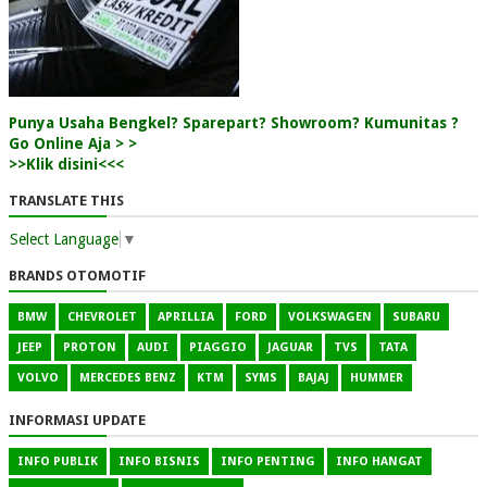
Punya Usaha Bengkel? Sparepart? Showroom? Kumunitas ?
Go Online Aja > >
>>Klik disini<<<
TRANSLATE THIS
Select Language
▼
BRANDS OTOMOTIF
BMW
CHEVROLET
APRILLIA
FORD
VOLKSWAGEN
SUBARU
JEEP
PROTON
AUDI
PIAGGIO
JAGUAR
TVS
TATA
VOLVO
MERCEDES BENZ
KTM
SYMS
BAJAJ
HUMMER
INFORMASI UPDATE
INFO PUBLIK
INFO BISNIS
INFO PENTING
INFO HANGAT