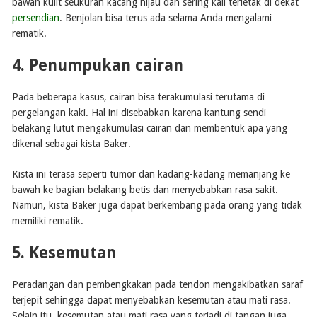
bawah kulit seukuran kacang hijau dan sering kali terletak di dekat
persendian
. Benjolan bisa terus ada selama Anda mengalami
rematik.
4. Penumpukan cairan
Pada beberapa kasus, cairan bisa terakumulasi terutama di
pergelangan kaki. Hal ini disebabkan karena kantung sendi
belakang lutut mengakumulasi cairan dan membentuk apa yang
dikenal sebagai kista Baker.
Kista ini terasa seperti tumor dan kadang-kadang memanjang ke
bawah ke bagian belakang betis dan menyebabkan rasa sakit.
Namun, kista Baker juga dapat berkembang pada orang yang tidak
memiliki rematik.
5. Kesemutan
Peradangan dan pembengkakan pada tendon mengakibatkan saraf
terjepit sehingga dapat menyebabkan kesemutan atau mati rasa.
Selain itu, kesemutan atau mati rasa yang terjadi di tangan juga