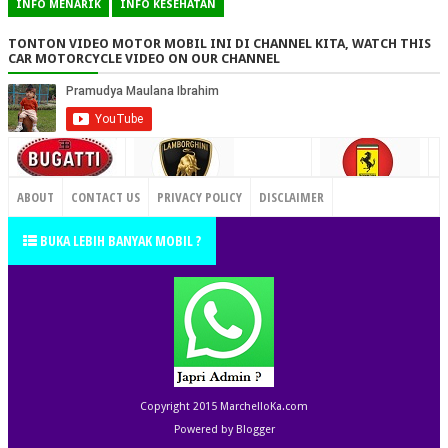
INFO MENARIK
INFO KESEHATAN
TONTON VIDEO MOTOR MOBIL INI DI CHANNEL KITA, WATCH THIS
CAR MOTORCYCLE VIDEO ON OUR CHANNEL
CONTACT US
ABOUT
CONTACT US
PRIVACY POLICY
DISCLAIMER
TERMS OF SERVICE
SITEMAP
BUKA LEBIH BANYAK MOBIL ?
Copyright 2015
MarchelloKa.com
Powered by
Blogger