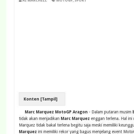
AI MARCHELL
MOTOGP
,
SPORT
Konten [
Tampil
]
Marc Marquez MotoGP Aragon
- Dalam putaran musim
tidak akan menjadikan
Marc Marquez
enggan terlena. Hal in
Marquez tidak bakal terlena begitu saja meski memiliki keungg
Marquez
ini memiliki rekor yang bagus menjelang event Mot