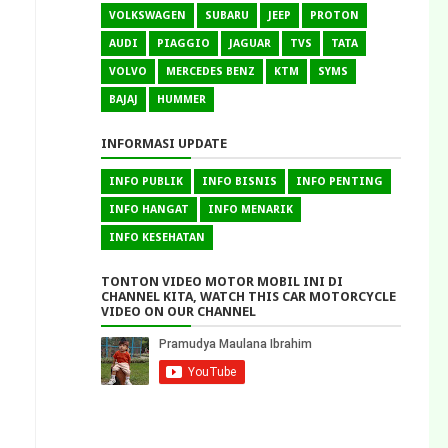
VOLKSWAGEN
SUBARU
JEEP
PROTON
AUDI
PIAGGIO
JAGUAR
TVS
TATA
VOLVO
MERCEDES BENZ
KTM
SYMS
BAJAJ
HUMMER
INFORMASI UPDATE
INFO PUBLIK
INFO BISNIS
INFO PENTING
INFO HANGAT
INFO MENARIK
INFO KESEHATAN
TONTON VIDEO MOTOR MOBIL INI DI
CHANNEL KITA, WATCH THIS CAR MOTORCYCLE
VIDEO ON OUR CHANNEL