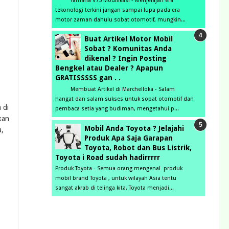
Yamaha V75 Modifikasi - Menjelajah era
tekonologi terkini jangan sampai lupa pada era
motor zaman dahulu sobat otomotif, mungkin...
Buat Artikel Motor Mobil
Sobat ? Komunitas Anda
dikenal ? Ingin Posting
Bengkel atau Dealer ? Apapun
GRATISSSSS gan . .
Membuat Artikel di Marchelloka - Salam
hangat dan salam sukses untuk sobat otomotif dan
 di
pembaca setia yang budiman, mengetahui p...
tkan
Mobil Anda Toyota ? Jelajahi
a,
Produk Apa Saja Garapan
Toyota, Robot dan Bus Listrik,
Toyota i Road sudah hadirrrrr
Produk Toyota - Semua orang mengenal produk
mobil brand Toyota , untuk wilayah Asia tentu
sangat akrab di telinga kita. Toyota menjadi...