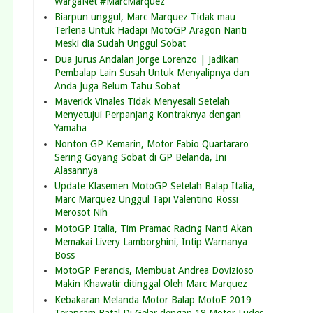
WargaNet #MarcMarquez
Biarpun unggul, Marc Marquez Tidak mau
Terlena Untuk Hadapi MotoGP Aragon Nanti
Meski dia Sudah Unggul Sobat
Dua Jurus Andalan Jorge Lorenzo | Jadikan
Pembalap Lain Susah Untuk Menyalipnya dan
Anda Juga Belum Tahu Sobat
Maverick Vinales Tidak Menyesali Setelah
Menyetujui Perpanjang Kontraknya dengan
Yamaha
Nonton GP Kemarin, Motor Fabio Quartararo
Sering Goyang Sobat di GP Belanda, Ini
Alasannya
Update Klasemen MotoGP Setelah Balap Italia,
Marc Marquez Unggul Tapi Valentino Rossi
Merosot Nih
MotoGP Italia, Tim Pramac Racing Nanti Akan
Memakai Livery Lamborghini, Intip Warnanya
Boss
MotoGP Perancis, Membuat Andrea Dovizioso
Makin Khawatir ditinggal Oleh Marc Marquez
Kebakaran Melanda Motor Balap MotoE 2019
Terancam Batal Di Gelar dengan 18 Motor Ludes