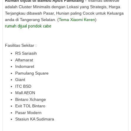
Rumah dijual di Bambu Apus Pamulang
- Vilamas Bellevue
adalah Cluster Minimalis dengan Lokasi yang Strategis, Harga
Terjangkau dibawah Pasar, Hunian paling Cocok untuk Keluarga
anda di Tangerang Selatan.
(
Tema Xiaomi Keren
)
rumah dijual pondok cabe
Fasilitas Sekitar :
RS Sariasih
Alfamarat
Indomaret
Pamulang Square
Giant
ITC BSD
Mall AEON
Bintaro Xchange
Exit TOL Bintaro
Pasar Modern
Stasiun KA Sudimara