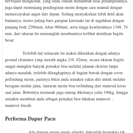
berwujud mengkotak, yang tidak cuman menambah nilai penampilannya,
juga dapat menunjang pendinginan mesin dengan cara manual dengan
memercayakan angin dari depan. Sedang menyaksikan lebih detil akan
badannya, motor paling baru garapan kawasaki ini di suguhkan dengan
panjang bodi 2296mm, lebar 960mm, serta tinggi keseluruhnya 1348. 74
mm. dari ukuran itu memanglah membuatnya terlihat demikian begitu
besar.
Terlebih hal semacam itu makin dikuatkan dengan adanya
ground clearance yang meraih angka 210. 82mm, secara ukuran begitu
sangat mungkin banyak pemakai bisa melalui jalanan ekstrim tanpa
adanya masalah, terlebih dilengkapinya di bagian bawah dengan cover
pellindung mesin, pastinya bikin anda semakin yakin diri untuk melalui
beragam medan jalan, lantaran mesin bisa terlindung dari material keras
saat jalan. Bobotnya termasuk juga enteng dikelanya yaitu 196kg, hingga
semakin membuat anda sebagai pemakai bisa lakukan manuver -
manuver lincah.
Performa Dapur Pacu
Ada dengan mesin single silinder, bukanlah bermakna tak