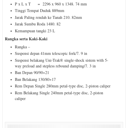
P x L x T = 2296 x 960 x 1348. 74 mm
Tinggi Tempat Duduk 889mm
Jarak Paling rendah ke Tanah 210. 82mm
Jarak Sumbu Roda 1480. 82
Kemampuan tangki 23 L
Rangka serta Kaki-Kaki
Rangka –
Suspensi depan 41mm telescopic fork/7. 9 in
Suspensi belakang Uni-Trak® single-shock sistem with 5-
way preload and stepless rebound damping/7. 3 in
Ban Depan 90/90×21
Ban Belakang 130/80×17
Rem Depan Single 280mm petal-type disc, 2-piston caliper
Rem Belakang Single 240mm petal-type disc, 2-piston
caliper