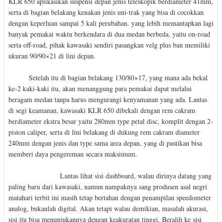
KLR 650 aplikasikan suspensi depan jenis teleskopik berdiameter 41mm,
serta di bagian belakang kenakan jenis uni-trak yang bisa di cocokkan
dengan keperluan sampai 5 kali perubahan. yang lebih memantapkan lagi
banyak pemakai waktu berkendara di dua medan berbeda, yaitu on-road
serta off-road, pihak kawasaki sendiri pasangkan velg plus ban memiliki
ukuran 90/90×21 di lini depan.
Setelah itu di bagian belakang 130/80×17, yang mana ada bekal
ke-2 kaki-kaki itu, akan menanggung para pemakai dapat melalui
beragam medan tanpa harus mengurangi kenyamanan yang ada. Lantas
di segi keamanan, kawasaki KLR 650 dibekali dengan rem cakram
berdiameter ekstra besar yaitu 280mm type petal disc, komplit dengan 2-
piston caliper, serta di lini belakang di dukung rem cakram diameter
240mm dengan jenis dan type sama area depan, yang di pastikan bisa
memberi daya pengereman secara maksimum.
Lantas lihat sisi dashboard, walau dirinya datang yang
paling baru dari kawasaki, namun nampaknya sang produsen asal negri
matahari terbit ini masih tetap bertahan dengan penampilan speedometer
analog, bukanlah digital. Akan tetapi walau demikian, masalah akurasi,
sisi itu bisa menunjukannya dengan keakuratan tinggi. Beralih ke sisi