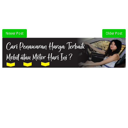
Newer Post
Older Post