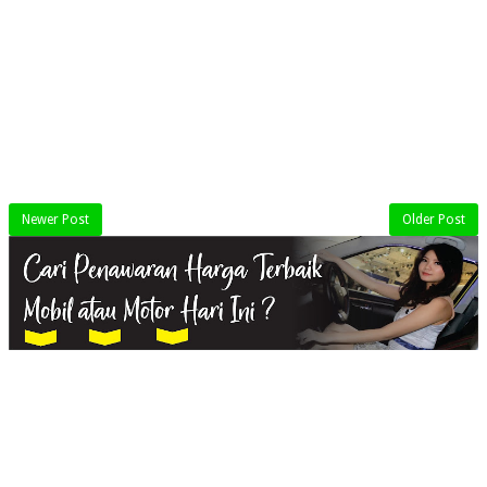
Newer Post
Older Post