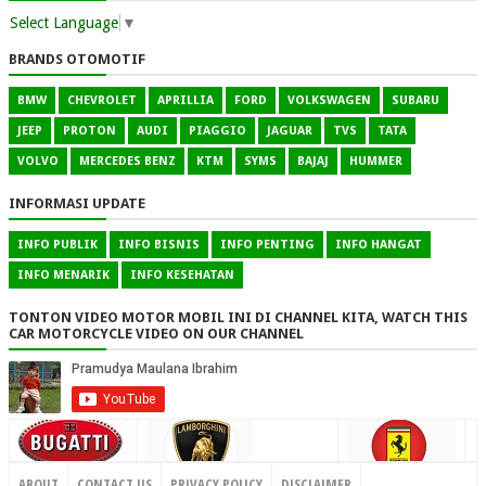
Select Language
▼
BRANDS OTOMOTIF
BMW
CHEVROLET
APRILLIA
FORD
VOLKSWAGEN
SUBARU
JEEP
PROTON
AUDI
PIAGGIO
JAGUAR
TVS
TATA
VOLVO
MERCEDES BENZ
KTM
SYMS
BAJAJ
HUMMER
INFORMASI UPDATE
INFO PUBLIK
INFO BISNIS
INFO PENTING
INFO HANGAT
INFO MENARIK
INFO KESEHATAN
TONTON VIDEO MOTOR MOBIL INI DI CHANNEL KITA, WATCH THIS
CAR MOTORCYCLE VIDEO ON OUR CHANNEL
CONTACT US
ABOUT
CONTACT US
PRIVACY POLICY
DISCLAIMER