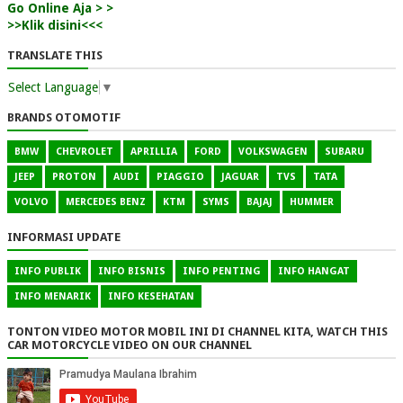
Go Online Aja > >
>>Klik disini<<<
TRANSLATE THIS
Select Language
▼
BRANDS OTOMOTIF
BMW
CHEVROLET
APRILLIA
FORD
VOLKSWAGEN
SUBARU
JEEP
PROTON
AUDI
PIAGGIO
JAGUAR
TVS
TATA
VOLVO
MERCEDES BENZ
KTM
SYMS
BAJAJ
HUMMER
INFORMASI UPDATE
INFO PUBLIK
INFO BISNIS
INFO PENTING
INFO HANGAT
INFO MENARIK
INFO KESEHATAN
TONTON VIDEO MOTOR MOBIL INI DI CHANNEL KITA, WATCH THIS
CAR MOTORCYCLE VIDEO ON OUR CHANNEL