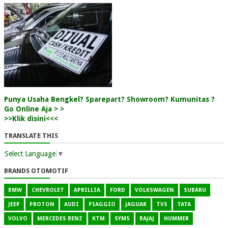
Punya Usaha Bengkel? Sparepart? Showroom? Kumunitas ?
Go Online Aja > >
>>Klik disini<<<
TRANSLATE THIS
Select Language
▼
BRANDS OTOMOTIF
BMW
CHEVROLET
APRILLIA
FORD
VOLKSWAGEN
SUBARU
JEEP
PROTON
AUDI
PIAGGIO
JAGUAR
TVS
TATA
VOLVO
MERCEDES BENZ
KTM
SYMS
BAJAJ
HUMMER