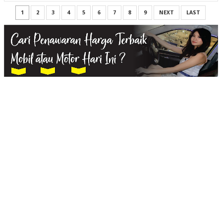
1
2
3
4
5
6
7
8
9
NEXT
LAST