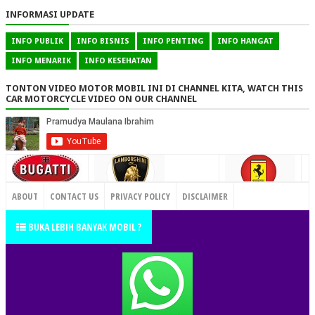
INFORMASI UPDATE
INFO PUBLIK
INFO BISNIS
INFO PENTING
INFO HANGAT
INFO MENARIK
INFO KESEHATAN
TONTON VIDEO MOTOR MOBIL INI DI CHANNEL KITA, WATCH THIS
CAR MOTORCYCLE VIDEO ON OUR CHANNEL
CONTACT US
ABOUT
CONTACT US
PRIVACY POLICY
DISCLAIMER
TERMS OF SERVICE
SITEMAP
BUKA LEBIH BANYAK MOBIL ?