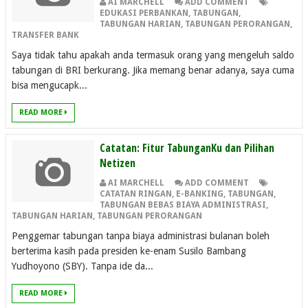
AI MARCHELL
ADD COMMENT
EDUKASI PERBANKAN
,
TABUNGAN
,
TABUNGAN HARIAN
,
TABUNGAN PERORANGAN
,
TRANSFER BANK
Saya tidak tahu apakah anda termasuk orang yang mengeluh saldo
tabungan di BRI berkurang. Jika memang benar adanya, saya cuma
bisa mengucapk...
READ MORE
Catatan: Fitur TabunganKu dan Pilihan
Netizen
AI MARCHELL
ADD COMMENT
CATATAN RINGAN
,
E-BANKING
,
TABUNGAN
,
TABUNGAN BEBAS BIAYA ADMINISTRASI
,
TABUNGAN HARIAN
,
TABUNGAN PERORANGAN
Penggemar tabungan tanpa biaya administrasi bulanan boleh
berterima kasih pada presiden ke-enam Susilo Bambang
Yudhoyono (SBY). Tanpa ide da...
READ MORE