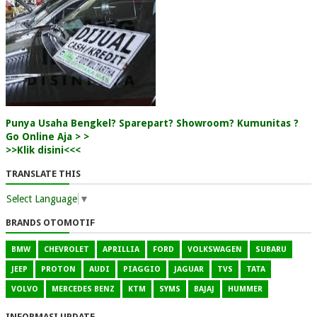
Punya Usaha Bengkel? Sparepart? Showroom? Kumunitas ?
Go Online Aja > >
>>Klik disini<<<
TRANSLATE THIS
Select Language
▼
BRANDS OTOMOTIF
BMW
CHEVROLET
APRILLIA
FORD
VOLKSWAGEN
SUBARU
JEEP
PROTON
AUDI
PIAGGIO
JAGUAR
TVS
TATA
VOLVO
MERCEDES BENZ
KTM
SYMS
BAJAJ
HUMMER
INFORMASI UPDATE