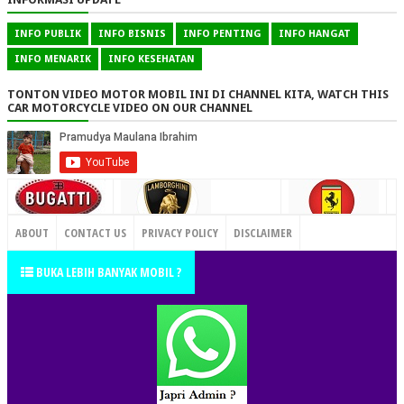
INFO PUBLIK
INFO BISNIS
INFO PENTING
INFO HANGAT
INFO MENARIK
INFO KESEHATAN
TONTON VIDEO MOTOR MOBIL INI DI CHANNEL KITA, WATCH THIS
CAR MOTORCYCLE VIDEO ON OUR CHANNEL
CONTACT US
ABOUT
CONTACT US
PRIVACY POLICY
DISCLAIMER
TERMS OF SERVICE
SITEMAP
BUKA LEBIH BANYAK MOBIL ?