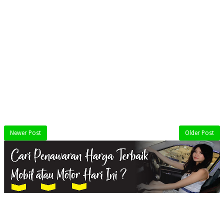
Newer Post
Older Post