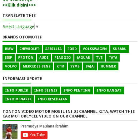
>>Klik disini<<<
TRANSLATE THIS
Select Language
▼
BRANDS OTOMOTIF
BMW
CHEVROLET
APRILLIA
FORD
VOLKSWAGEN
SUBARU
JEEP
PROTON
AUDI
PIAGGIO
JAGUAR
TVS
TATA
VOLVO
MERCEDES BENZ
KTM
SYMS
BAJAJ
HUMMER
INFORMASI UPDATE
INFO PUBLIK
INFO BISNIS
INFO PENTING
INFO HANGAT
INFO MENARIK
INFO KESEHATAN
TONTON VIDEO MOTOR MOBIL INI DI CHANNEL KITA, WATCH THIS
CAR MOTORCYCLE VIDEO ON OUR CHANNEL