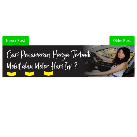
Newer Post
Older Post