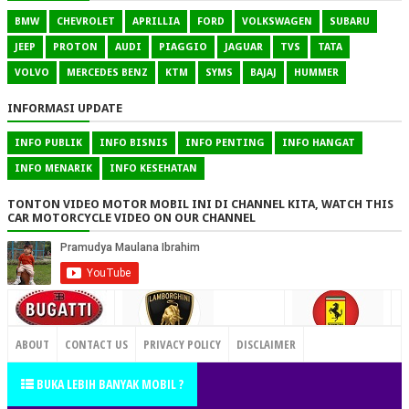
BMW
CHEVROLET
APRILLIA
FORD
VOLKSWAGEN
SUBARU
JEEP
PROTON
AUDI
PIAGGIO
JAGUAR
TVS
TATA
VOLVO
MERCEDES BENZ
KTM
SYMS
BAJAJ
HUMMER
INFORMASI UPDATE
INFO PUBLIK
INFO BISNIS
INFO PENTING
INFO HANGAT
INFO MENARIK
INFO KESEHATAN
TONTON VIDEO MOTOR MOBIL INI DI CHANNEL KITA, WATCH THIS
CAR MOTORCYCLE VIDEO ON OUR CHANNEL
CONTACT US
ABOUT
CONTACT US
PRIVACY POLICY
DISCLAIMER
TERMS OF SERVICE
SITEMAP
BUKA LEBIH BANYAK MOBIL ?