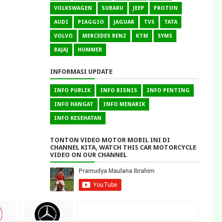
VOLKSWAGEN
SUBARU
JEEP
PROTON
AUDI
PIAGGIO
JAGUAR
TVS
TATA
VOLVO
MERCEDES BENZ
KTM
SYMS
BAJAJ
HUMMER
INFORMASI UPDATE
INFO PUBLIK
INFO BISNIS
INFO PENTING
INFO HANGAT
INFO MENARIK
INFO KESEHATAN
TONTON VIDEO MOTOR MOBIL INI DI
CHANNEL KITA, WATCH THIS CAR MOTORCYCLE
VIDEO ON OUR CHANNEL