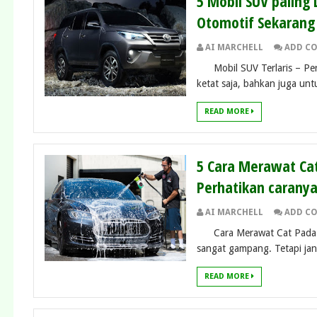
5 Mobil SUV paling 
Otomotif Sekarang 
AI MARCHELL
ADD C
Mobil SUV Terlaris – Per
ketat saja, bahkan juga unt
READ MORE
5 Cara Merawat Cat
Perhatikan caranya
AI MARCHELL
ADD C
Cara Merawat Cat Pada Bo
sangat gampang. Tetapi jang
READ MORE