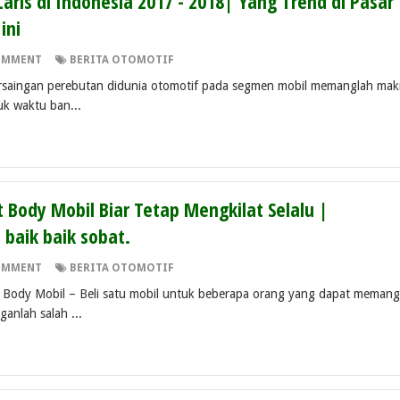
Laris di Indonesia 2017 - 2018| Yang Trend di Pasar
ini
OMMENT
BERITA OTOMOTIF
saingan perebutan didunia otomotif pada segmen mobil memanglah mak
uk waktu ban...
 Body Mobil Biar Tetap Mengkilat Selalu |
 baik baik sobat.
OMMENT
BERITA OTOMOTIF
dy Mobil – Beli satu mobil untuk beberapa orang yang dapat memang
anlah salah ...