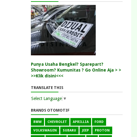
Punya Usaha Bengkel? Sparepart?
Showroom? Kumunitas ? Go Online Aja > >
>>Klik disini<<<
TRANSLATE THIS
Select Language
▼
BRANDS OTOMOTIF
BMW
CHEVROLET
APRILLIA
FORD
VOLKSWAGEN
SUBARU
JEEP
PROTON