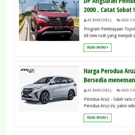
DP Angsuran Pembi
2000 . Catat Sobat !
AI MARCHELL
ADD C
Program Pembiayaan Toyota
All new rush yang menjadi sa
READ MORE
Harga Perodua Aruz 
Bersedia menemani 
AI MARCHELL
ADD C
Perodua Aruz - Salah satu m
Perodua Aruz ini, yakni seb
READ MORE