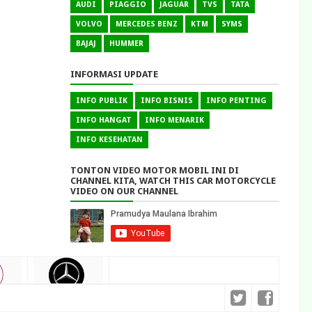
AUDI
PIAGGIO
JAGUAR
TVS
TATA
VOLVO
MERCEDES BENZ
KTM
SYMS
BAJAJ
HUMMER
INFORMASI UPDATE
INFO PUBLIK
INFO BISNIS
INFO PENTING
INFO HANGAT
INFO MENARIK
INFO KESEHATAN
TONTON VIDEO MOTOR MOBIL INI DI
CHANNEL KITA, WATCH THIS CAR MOTORCYCLE
VIDEO ON OUR CHANNEL