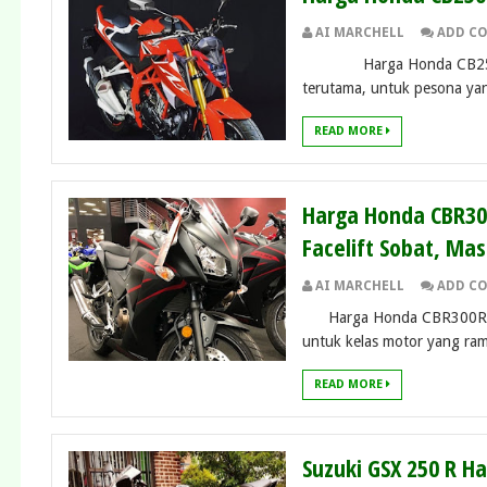
AI MARCHELL
ADD C
Harga Honda CB250RR – T
terutama, untuk pesona yan
READ MORE
Harga Honda CBR300
Facelift Sobat, Mas
AI MARCHELL
ADD C
Harga Honda CBR300R – H
untuk kelas motor yang rama
READ MORE
Suzuki GSX 250 R Ha