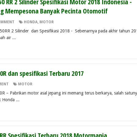
 RR 2 Silinder Spesifikasi Motor 2018 Indonesia -
yang Mempesona Banyak Pecinta Otomotif
OMMENT
HONDA
,
MOTOR
Silinder dan Spesifikasi 2018 - Sebenarnya pada akhir tahun 20
h air ...
R dan spesifikasi Terbaru 2017
MENT
MOTOR
brikan motor asal jepang ini memang terus berkarya, salah satun
k Honda ...
RR Spesifikasi Terbaru 2018 Motormania