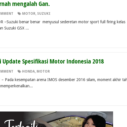
ernah mengalah Gan.
OMMENT
MOTOR
,
SUZUKI
zuki benar benar menyusul sederetan motor sport full firing kelas
n Suzuki GSX ...
 Update Spesifikasi Motor Indonesia 2018
OMMENT
HONDA
,
MOTOR
da kesempatan arena IMOS desember 2016 silam, moment akhir ta
 memperkenalkan...