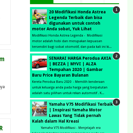
20 Modifikasi Honda Astrea
a
Legenda Terbaik dan bisa
digunakan untuk contoh
motor Anda sobat, Yuk Lihat
Modifikasi Honda Astrea Legenda - Modifikasi
motor adalah hobi dan merupakan kepuasan
tersendiri bagi sobat otomotif, dan pada kali ini ki...
um
SENARAI HARGA Perodua AXIA
| BEZZA | MYVI | ALZA
Tempahan 2020 | Gambar
Baru Price Bayaran Bulanan
Kereta Perodua Baru 2020 - Memilih kenderaan
nya
untuk keluarga anda pada harga yang berpatutan
adalah satu pilihan untuk rekan automotif . K...
Yamaha V75 Modifikasi Terbaik
| Inspirasi Yamaha Motor
Lawas Yang Tidak pernah
Kalah dalam Hal Kreasi
BR
Yamaha V75 Modifikasi - Menjelajah era