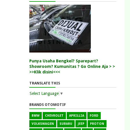
Punya Usaha Bengkel? Sparepart?
Showroom? Kumunitas ? Go Online Aja > >
>>Klik disini<<<
TRANSLATE THIS
Select Language
▼
BRANDS OTOMOTIF
BMW
CHEVROLET
APRILLIA
FORD
VOLKSWAGEN
SUBARU
JEEP
PROTON