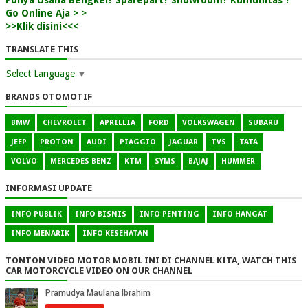
Punya Usaha Bengkel? Sparepart? Showroom? Kumunitas ?
Go Online Aja > >
>>Klik disini<<<
TRANSLATE THIS
Select Language
▼
BRANDS OTOMOTIF
BMW
CHEVROLET
APRILLIA
FORD
VOLKSWAGEN
SUBARU
JEEP
PROTON
AUDI
PIAGGIO
JAGUAR
TVS
TATA
VOLVO
MERCEDES BENZ
KTM
SYMS
BAJAJ
HUMMER
INFORMASI UPDATE
INFO PUBLIK
INFO BISNIS
INFO PENTING
INFO HANGAT
INFO MENARIK
INFO KESEHATAN
TONTON VIDEO MOTOR MOBIL INI DI CHANNEL KITA, WATCH THIS
CAR MOTORCYCLE VIDEO ON OUR CHANNEL