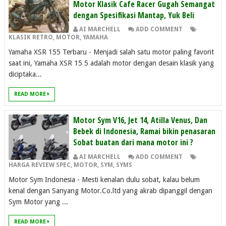
Motor Klasik Cafe Racer Gugah Semangat
dengan Spesifikasi Mantap, Yuk Beli
AI MARCHELL
ADD COMMENT
KLASIK RETRO
,
MOTOR
,
YAMAHA
Yamaha XSR 155 Terbaru - Menjadi salah satu motor paling favorit
saat ini, Yamaha XSR 15 5 adalah motor dengan desain klasik yang
diciptaka...
READ MORE
Motor Sym V16, Jet 14, Atilla Venus, Dan
Bebek di Indonesia, Ramai bikin penasaran
Sobat buatan dari mana motor ini ?
AI MARCHELL
ADD COMMENT
HARGA REVIEW SPEC
,
MOTOR
,
SYM
,
SYMS
Motor Sym Indonesia - Mesti kenalan dulu sobat, kalau belum
kenal dengan Sanyang Motor.Co.ltd yang akrab dipanggil dengan
Sym Motor yang ...
READ MORE