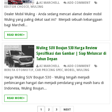
AI MARCHELL
ADD COMMENT
EDITOR CHOICE
,
WULING
Dealer Mobil Wuling - Anda sedang mencari alamat dealer mobil
Wuling yang paling dekat saat ini? Menjadi sebuah kebanggaan
bagi Marchell...
READ MORE
Wuling SUV Boujun 530 Harga Review
Spesifikasi dan Gambar | Siap Meluncur di
Tahun Depan
AI MARCHELL
ADD COMMENT
BERITA OTOMOTIF
,
CAR PRICING SPEC
,
MOBIL
,
WULING
Harga Wuling SUV Boujun 530 - Wuling tengah menjadi
perbincangan hangat dan menjadi pendatang yang masih baru di
Indonesia, Wuling Boujun...
READ MORE
1
2
3
NEXT