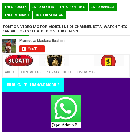
INFO PUBLIK
INFO BISNIS
INFO PENTING
INFO HANGAT
INFO MENARIK
INFO KESEHATAN
TONTON VIDEO MOTOR MOBIL INI DI CHANNEL KITA, WATCH THIS
CAR MOTORCYCLE VIDEO ON OUR CHANNEL
CONTACT US
ABOUT
CONTACT US
PRIVACY POLICY
DISCLAIMER
TERMS OF SERVICE
SITEMAP
BUKA LEBIH BANYAK MOBIL ?