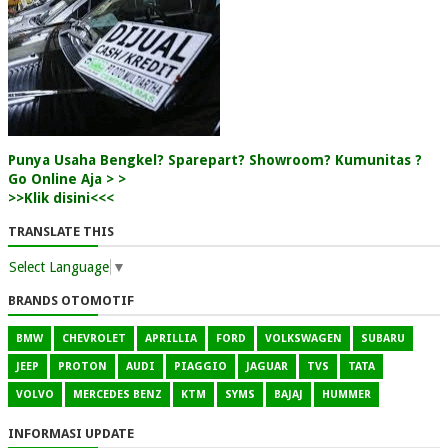
Punya Usaha Bengkel? Sparepart? Showroom? Kumunitas ?
Go Online Aja > >
>>Klik disini<<<
TRANSLATE THIS
Select Language
▼
BRANDS OTOMOTIF
BMW
CHEVROLET
APRILLIA
FORD
VOLKSWAGEN
SUBARU
JEEP
PROTON
AUDI
PIAGGIO
JAGUAR
TVS
TATA
VOLVO
MERCEDES BENZ
KTM
SYMS
BAJAJ
HUMMER
INFORMASI UPDATE