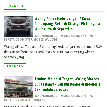
READ MORE
Wuling Almaz Hadir Dengan 7 Kursi
Penumpang, Setelah Ditanya Eh Ternyata
Wuling Jawab Seperti ini
AI MARCHELL
ADD COMMENT
BERITA OTOMOTIF
,
MOBIL
,
WULING
Wuling Almaz Terbaru - Sambut lagi kedatangan sebuah mobil SUV
dengan performa yang lebih baik saat ini, yakni Wuling Almaz.
Segmen yang...
READ MORE
Tembus Melebihi Target, Wuling Motors
Sudah Banyak Bangun Dealer di Indonesia,
Cek Jumlahnya Sobat
AI MARCHELL
ADD COMMENT
BERITA OTOMOTIF
,
WULING
Wuling Sukses di Indonesia - Sebagai pemain baru di pasar