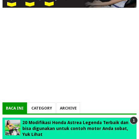
BACA INI
CATEGORY
ARCHIVE
20 Modifikasi Honda Astrea Legenda Terbaik dan
bisa digunakan untuk contoh motor Anda sobat,
Yuk Lihat