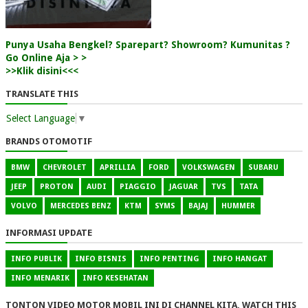
Punya Usaha Bengkel? Sparepart? Showroom? Kumunitas ?
Go Online Aja > >
>>Klik disini<<<
TRANSLATE THIS
Select Language
▼
BRANDS OTOMOTIF
BMW
CHEVROLET
APRILLIA
FORD
VOLKSWAGEN
SUBARU
JEEP
PROTON
AUDI
PIAGGIO
JAGUAR
TVS
TATA
VOLVO
MERCEDES BENZ
KTM
SYMS
BAJAJ
HUMMER
INFORMASI UPDATE
INFO PUBLIK
INFO BISNIS
INFO PENTING
INFO HANGAT
INFO MENARIK
INFO KESEHATAN
TONTON VIDEO MOTOR MOBIL INI DI CHANNEL KITA, WATCH THIS