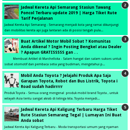
Jadwal Kereta Api Semarang Stasiun Tawang
Poncol Terbaru update 2019 | Harga Tiket Rute
Tarif Perjalanan
Jadwal Kereta Api Semarang - Semarang menjadi kota yang ramai dikunjungi
dan mobilitas kereta api juga lantaran ada di posisi tengah pula...
Buat Artikel Motor Mobil Sobat ? Komunitas
Anda dikenal ? Ingin Posting Bengkel atau Dealer
? Apapun GRATISSSSS gan . .
Membuat Artikel di Marchelloka - Salam hangat dan salam sukses untuk
sobat otomotif dan pembaca setia yang budiman, mengetahui p...
Mobil Anda Toyota ? Jelajahi Produk Apa Saja
Garapan Toyota, Robot dan Bus Listrik, Toyota i
Road sudah hadirrrrr
Produk Toyota - Semua orang mengenal produk mobil brand Toyota , untuk
wilayah Asia tentu sangat akrab di telinga kita. Toyota menjadi...
Jadwal Kereta Api Kaligung Terbaru Harga Tiket
Rute Stasiun Semarang Tegal | Lumayan Ini Buat
Anda sobat
Jadwal Kereta Api Kaligung Terbaru - Moda transportasi umum yang nyaman