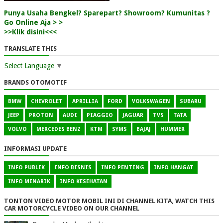
Punya Usaha Bengkel? Sparepart? Showroom? Kumunitas ?
Go Online Aja > >
>>Klik disini<<<
TRANSLATE THIS
Select Language
▼
BRANDS OTOMOTIF
BMW
CHEVROLET
APRILLIA
FORD
VOLKSWAGEN
SUBARU
JEEP
PROTON
AUDI
PIAGGIO
JAGUAR
TVS
TATA
VOLVO
MERCEDES BENZ
KTM
SYMS
BAJAJ
HUMMER
INFORMASI UPDATE
INFO PUBLIK
INFO BISNIS
INFO PENTING
INFO HANGAT
INFO MENARIK
INFO KESEHATAN
TONTON VIDEO MOTOR MOBIL INI DI CHANNEL KITA, WATCH THIS
CAR MOTORCYCLE VIDEO ON OUR CHANNEL