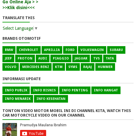
Go Online Aja > >
>>Klik disini<<<
TRANSLATE THIS
Select Language
▼
BRANDS OTOMOTIF
BMW
CHEVROLET
APRILLIA
FORD
VOLKSWAGEN
SUBARU
JEEP
PROTON
AUDI
PIAGGIO
JAGUAR
TVS
TATA
VOLVO
MERCEDES BENZ
KTM
SYMS
BAJAJ
HUMMER
INFORMASI UPDATE
INFO PUBLIK
INFO BISNIS
INFO PENTING
INFO HANGAT
INFO MENARIK
INFO KESEHATAN
TONTON VIDEO MOTOR MOBIL INI DI CHANNEL KITA, WATCH THIS
CAR MOTORCYCLE VIDEO ON OUR CHANNEL