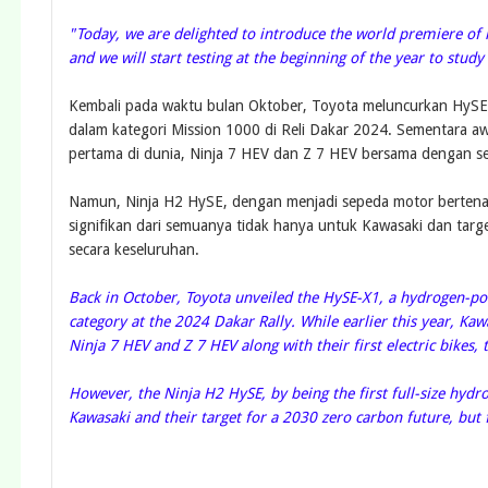
"Today, we are delighted to introduce the world premiere of
and we will start testing at the beginning of the year to study 
Kembali pada waktu bulan Oktober, Toyota meluncurkan HySE
dalam kategori Mission 1000 di Reli Dakar 2024. Sementara awa
pertama di dunia, Ninja 7 HEV dan Z 7 HEV bersama dengan sep
Namun, Ninja H2 HySE, dengan menjadi sepeda motor bertenag
signifikan dari semuanya tidak hanya untuk Kawasaki dan tar
secara keseluruhan.
Back in October, Toyota unveiled the HySE-X1, a hydrogen-po
category at the 2024 Dakar Rally. While earlier this year, Kaw
Ninja 7 HEV and Z 7 HEV along with their first electric bikes, 
However, the Ninja H2 HySE, by being the first full-size hydro
Kawasaki and their target for a 2030 zero carbon future, but 