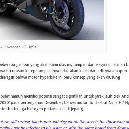
ki Hydrogen H2 HySe
berapa gambar yang akan kami ulas ini, tampan dan elegan di jalanan b
a itu urusan kecepatan pastinya tidak akan kalah dari adiknya ataupun
dilangsir bahwa motor hyperbike ini baru konsep yang akan diusung
ulat namun memiliki potensi sangat signifikan untuk jarak jauh trek And
n 2030' pada pertengahan Desember, bahwa motor itu disebut Ninja H2 H
otor bertenaga hidrogen pertama kali di Jepang.
t we will review, handsome and elegant on the streets for those who d
ertainly not be inferior to his sister or with the same brand from Kawasa