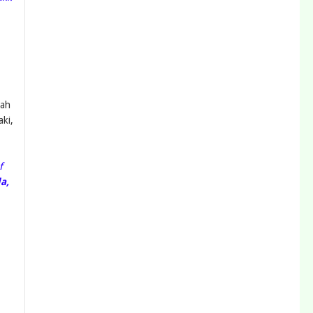
lah
ki,
f
a,