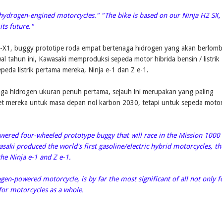
 hydrogen-engined motorcycles." "The bike is based on our Ninja H2 SX,
its future."
-X1, buggy prototipe roda empat bertenaga hidrogen yang akan berlom
l tahun ini, Kawasaki memproduksi sepeda motor hibrida bensin / listrik
eda listrik pertama mereka, Ninja e-1 dan Z e-1.
a hidrogen ukuran penuh pertama, sejauh ini merupakan yang paling
get mereka untuk masa depan nol karbon 2030, tetapi untuk sepeda moto
wered four-wheeled prototype buggy that will race in the Mission 1000
asaki produced the world's first gasoline/electric hybrid motorcycles, th
the Ninja e-1 and Z e-1.
gen-powered motorcycle, is by far the most significant of all not only f
for motorcycles as a whole.