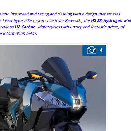
e who like speed and racing and dashing with a design that amazes
e latest hyperbike motorcycle from Kawasaki, the
H2 SX Hydrogen
whi
 previous
H2 Carbon.
Motorcycles with luxury and fantastic prices, of
the information below