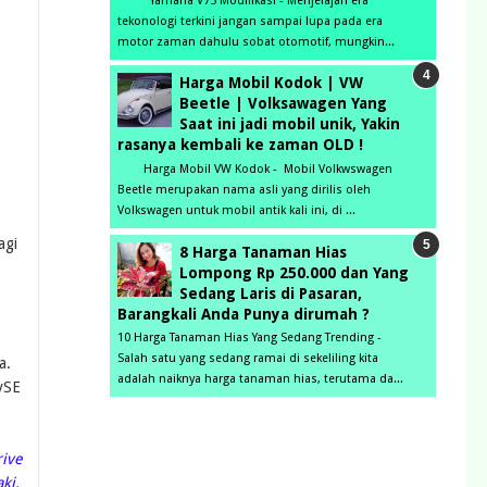
Yamaha V75 Modifikasi - Menjelajah era
tekonologi terkini jangan sampai lupa pada era
motor zaman dahulu sobat otomotif, mungkin...
Harga Mobil Kodok | VW
Beetle | Volksawagen Yang
Saat ini jadi mobil unik, Yakin
rasanya kembali ke zaman OLD !
Harga Mobil VW Kodok - Mobil Volkwswagen
Beetle merupakan nama asli yang dirilis oleh
Volkswagen untuk mobil antik kali ini, di ...
agi
8 Harga Tanaman Hias
Lompong Rp 250.000 dan Yang
Sedang Laris di Pasaran,
Barangkali Anda Punya dirumah ?
10 Harga Tanaman Hias Yang Sedang Trending -
Salah satu yang sedang ramai di sekeliling kita
a.
adalah naiknya harga tanaman hias, terutama da...
ySE
rive
ki.