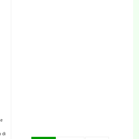
ke
 di