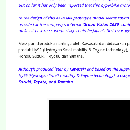
But so far it has only been reported that this hyperbike motorc
In the design of this Kawasaki prototype model seems round bu
unveiled at the company's internal '
Group Vision 2030'
confe
makes it past the concept stage could be Japan's first hydro
Meskipun diproduksi nantinya oleh Kawasaki dan didasarkan pa
produk HySE (Hydrogen Small mobility & Engine technology),
Honda, Suzuki, Toyota, dan Yamaha.
Although produced later by Kawasaki and based on the superch
HySE (Hydrogen Small mobility & Engine technology), a coo
Suzuki, Toyota, and Yamaha.