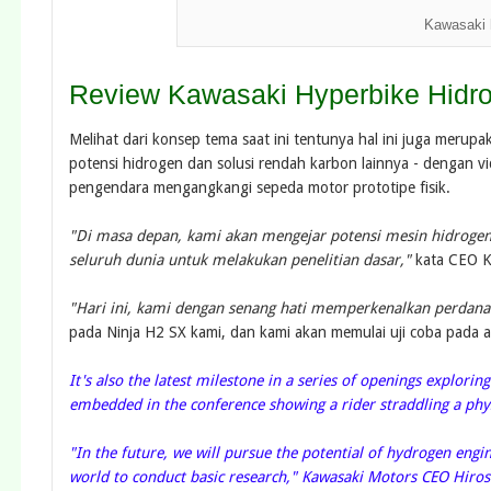
Kawasaki 
Review Kawasaki Hyperbike Hidr
Melihat dari konsep tema saat ini tentunya hal ini juga mer
potensi hidrogen dan solusi rendah karbon lainnya - dengan 
pengendara mengangkangi sepeda motor prototipe fisik.
"Di masa depan, kami akan mengejar potensi mesin hidrogen 
seluruh dunia untuk melakukan penelitian dasar,"
kata CEO Ka
"Hari ini, kami dengan senang hati memperkenalkan perdana 
pada Ninja H2 SX kami, dan kami akan memulai uji coba pada 
It's also the latest milestone in a series of openings explori
embedded in the conference showing a rider straddling a phy
"In the future, we will pursue the potential of hydrogen eng
world to conduct basic research," Kawasaki Motors CEO Hirosh