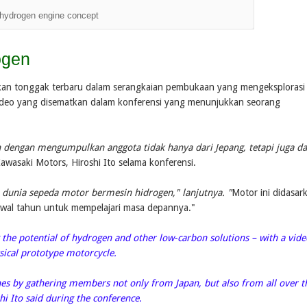
hydrogen engine concept
ogen
upakan tonggak terbaru dalam serangkaian pembukaan yang mengeksplorasi
video yang disematkan dalam konferensi yang menunjukkan seorang
dengan mengumpulkan anggota tidak hanya dari Jepang, tetapi juga da
wasaki Motors, Hiroshi Ito selama konferensi.
dunia sepeda motor bermesin hidrogen," lanjutnya. "
Motor ini didasar
awal tahun untuk mempelajari masa depannya."
ng the potential of hydrogen and other low-carbon solutions – with a vide
sical prototype motorcycle.
ines by gathering members not only from Japan, but also from all over t
i Ito said during the conference.