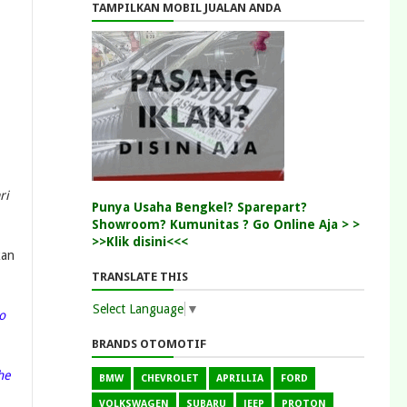
TAMPILKAN MOBIL JUALAN ANDA
ri
Punya Usaha Bengkel? Sparepart?
Showroom? Kumunitas ? Go Online Aja > >
>>Klik disini<<<
kan
TRANSLATE THIS
Select Language
▼
o
BRANDS OTOMOTIF
he
BMW
CHEVROLET
APRILLIA
FORD
VOLKSWAGEN
SUBARU
JEEP
PROTON