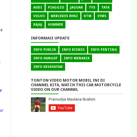
AUDI
PIAGGIO
JAGUAR
TVS
TATA
VOLVO
MERCEDES BENZ
KTM
SYMS
BAJAJ
HUMMER
ba
INFORMASI UPDATE
INFO PUBLIK
INFO BISNIS
INFO PENTING
INFO HANGAT
INFO MENARIK
r
INFO KESEHATAN
TONTON VIDEO MOTOR MOBIL INI DI
CHANNEL KITA, WATCH THIS CAR MOTORCYCLE
VIDEO ON OUR CHANNEL
e
or