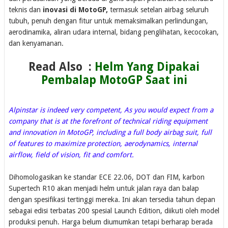
teknis dan
inovasi di MotoGP,
termasuk setelan airbag seluruh
tubuh, penuh dengan fitur untuk memaksimalkan perlindungan,
aerodinamika, aliran udara internal, bidang penglihatan, kecocokan,
dan kenyamanan.
Read Also :
Helm Yang Dipakai
Pembalap MotoGP Saat ini
Alpinstar is indeed very competent, As you would expect from a
company that is at the forefront of technical riding equipment
and innovation in MotoGP, including a full body airbag suit, full
of features to maximize protection, aerodynamics, internal
airflow, field of vision, fit and comfort.
Dihomologasikan ke standar ECE 22.06, DOT dan FIM, karbon
Supertech R10 akan menjadi helm untuk jalan raya dan balap
dengan spesifikasi tertinggi mereka. Ini akan tersedia tahun depan
sebagai edisi terbatas 200 spesial Launch Edition, diikuti oleh model
produksi penuh. Harga belum diumumkan tetapi berharap berada