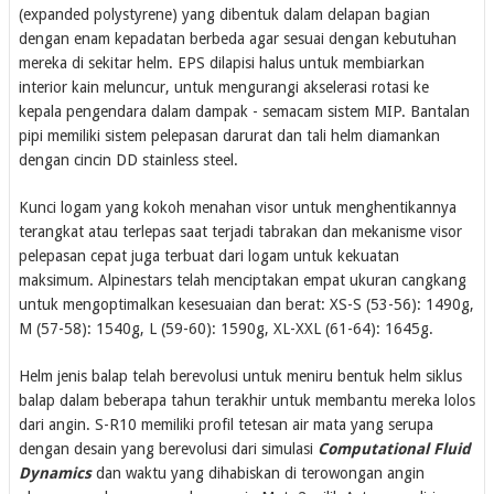
(expanded polystyrene) yang dibentuk dalam delapan bagian
dengan enam kepadatan berbeda agar sesuai dengan kebutuhan
mereka di sekitar helm. EPS dilapisi halus untuk membiarkan
interior kain meluncur, untuk mengurangi akselerasi rotasi ke
kepala pengendara dalam dampak - semacam sistem MIP. Bantalan
pipi memiliki sistem pelepasan darurat dan tali helm diamankan
dengan cincin DD stainless steel.
Kunci logam yang kokoh menahan visor untuk menghentikannya
terangkat atau terlepas saat terjadi tabrakan dan mekanisme visor
pelepasan cepat juga terbuat dari logam untuk kekuatan
maksimum. Alpinestars telah menciptakan empat ukuran cangkang
untuk mengoptimalkan kesesuaian dan berat: XS-S (53-56): 1490g,
M (57-58): 1540g, L (59-60): 1590g, XL-XXL (61-64): 1645g.
Helm jenis balap telah berevolusi untuk meniru bentuk helm siklus
balap dalam beberapa tahun terakhir untuk membantu mereka lolos
dari angin. S-R10 memiliki profil tetesan air mata yang serupa
dengan desain yang berevolusi dari simulasi
Computational Fluid
Dynamics
dan waktu yang dihabiskan di terowongan angin