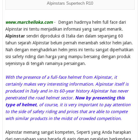
Alpinstars Supertech R10
www.marchelloka.com
- Dengan hadirnya helm full face dari
Alpinstar ini tentu menjadikan informasi yang sangat menarik.
Alpinstar
sendiri diproduksi di Italia dan dalam sepanjang 60
tahun sejarah Alpinstar belum pernah merambah sektor helm jalan.
Nah dengan menghadirkan helm jenis ini tentu sangat diperhatikan
sisi safety riding dan harga yang mampu bersaing dengan produk
sejenisnya di tengah ramainya persaingan.
With the presence of a full-face helmet from Alpinstar, it
certainly makes very interesting information. Alpinstar itself is
produced in Italy and in its 60-year history Alpinstar has never
penetrated the road helmet sector.
Now by presenting this
type of helmet
, of course, it is very important to pay attention
to the side of safety riding and prices that are able to compete
with similar products in the midst of crowded competition.
Alpinstar memang sangat kompeten, Seperti yang Anda harapkan
dari perusahaan yang berada di garis depan peralatan berkendara