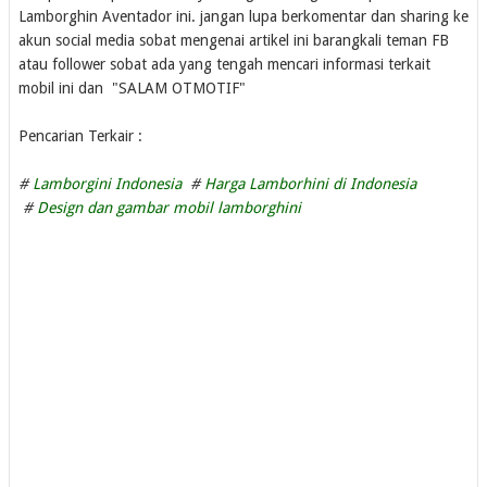
Lamborghin Aventador ini. jangan lupa berkomentar dan sharing ke
akun social media sobat mengenai artikel ini barangkali teman FB
atau follower sobat ada yang tengah mencari informasi terkait
mobil ini dan "SALAM OTMOTIF"
Pencarian Terkair :
#
Lamborgini Indonesia
#
Harga Lamborhini di Indonesia
#
Design dan gambar mobil lamborghini