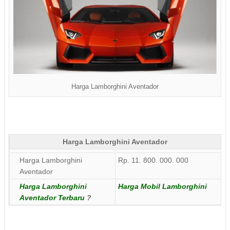
Harga Lamborghini Aventador
Harga Lamborghini Aventador
Harga Lamborghini
Rp. 11. 800. 000. 000
Aventador
Harga Lamborghini
Harga Mobil Lamborghini
Aventador Terbaru
?