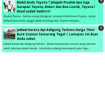
Mobil Anda Toyota ? Jelajahi Produk Apa Saja
Garapan Toyota, Robot dan Bus Listrik, Toyota i
Road sudah hadirrrrr
Produk Toyota - Semua orang mengenal produk mobil brand Toyota , untuk
wilayah Asia tentu sangat akrab di telinga kita. Toyota menjadi...
Jadwal Kereta Api Kaligung Terbaru Harga Tiket
Rute Stasiun Semarang Tegal | Lumayan Ini Buat
Anda sobat
Jadwal Kereta Api Kaligung Terbaru - Moda transportasi umum yang nyaman
salah satunya adalah kereta bila Anda sedang menempuh jalur Tega...