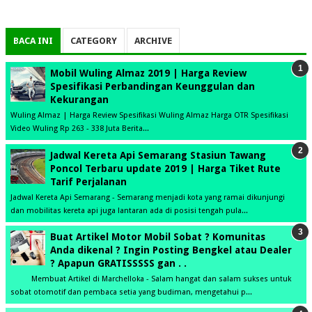
BACA INI
CATEGORY
ARCHIVE
Mobil Wuling Almaz 2019 | Harga Review
Spesifikasi Perbandingan Keunggulan dan
Kekurangan
Wuling Almaz | Harga Review Spesifikasi Wuling Almaz Harga OTR Spesifikasi
Video Wuling Rp 263 - 338 Juta Berita...
Jadwal Kereta Api Semarang Stasiun Tawang
Poncol Terbaru update 2019 | Harga Tiket Rute
Tarif Perjalanan
Jadwal Kereta Api Semarang - Semarang menjadi kota yang ramai dikunjungi
dan mobilitas kereta api juga lantaran ada di posisi tengah pula...
Buat Artikel Motor Mobil Sobat ? Komunitas
Anda dikenal ? Ingin Posting Bengkel atau Dealer
? Apapun GRATISSSSS gan . .
Membuat Artikel di Marchelloka - Salam hangat dan salam sukses untuk
sobat otomotif dan pembaca setia yang budiman, mengetahui p...