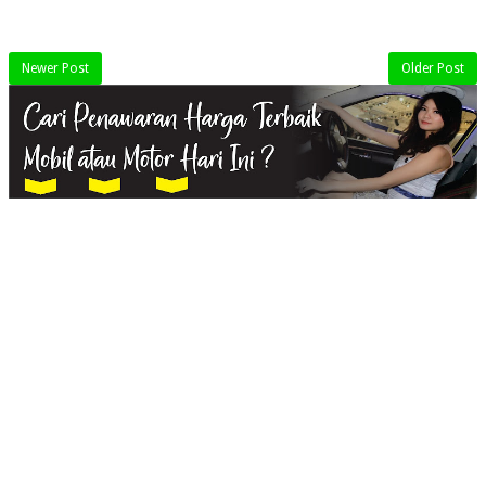
Newer Post
Older Post