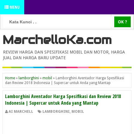
MENU
MarchelloKa.com
REVIEW HARGA DAN SPESIFIKASI MOBIL DAN MOTOR, HARGA
JUAL DAN HARGA BARU UPDATE
Home
»
lamborghini
»
mobil
»
Lamborghini Aventador Harga Spesifikasi
dan Review 2018 Indonesia | Supercar untuk Anda yang Mantap
Lamborghini Aventador Harga Spesifikasi dan Review 2018
Indonesia | Supercar untuk Anda yang Mantap
AI MARCHELL
LAMBORGHINI
,
MOBIL