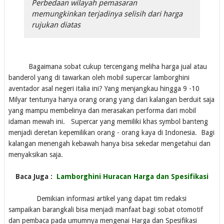
Perbedaan wilayah pemasaran
memungkinkan terjadinya selisih dari harga
rujukan diatas
Bagaimana sobat cukup tercengang meliha harga jual atau
banderol yang di tawarkan oleh mobil supercar lamborghini
aventador asal negeri italia ini? Yang menjangkau hingga 9 -10
Milyar tentunya hanya orang orang yang dari kalangan berduit saja
yang mampu membelinya dan merasakan performa dari mobil
idaman mewah ini. Supercar yang memiliki khas symbol banteng
menjadi deretan kepemilikan orang - orang kaya di Indonesia. Bagi
kalangan menengah kebawah hanya bisa sekedar mengetahui dan
menyaksikan saja.
Baca Juga :
Lamborghini Huracan Harga dan Spesifikasi
Demikian informasi artikel yang dapat tim redaksi
sampaikan barangkali bisa menjadi manfaat bagi sobat otomotif
dan pembaca pada umumnya mengenai Harga dan Spesifikasi