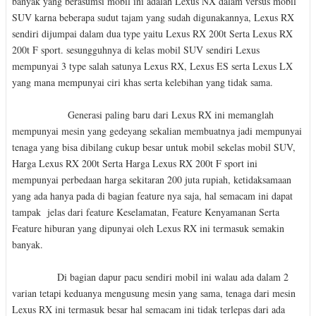
banyak yang berasumsi mobil ini adalah Lexus NX dalam versus mobil
SUV karna beberapa sudut tajam yang sudah digunakannya, Lexus RX
sendiri dijumpai dalam dua type yaitu Lexus RX 200t Serta Lexus RX
200t F sport. sesungguhnya di kelas mobil SUV sendiri Lexus
mempunyai 3 type salah satunya Lexus RX, Lexus ES serta Lexus LX
yang mana mempunyai ciri khas serta kelebihan yang tidak sama.
Generasi paling baru dari Lexus RX ini memanglah
mempunyai mesin yang gedeyang sekalian membuatnya jadi mempunyai
tenaga yang bisa dibilang cukup besar untuk mobil sekelas mobil SUV,
Harga Lexus RX 200t Serta Harga Lexus RX 200t F sport ini
mempunyai perbedaan harga sekitaran 200 juta rupiah, ketidaksamaan
yang ada hanya pada di bagian feature nya saja, hal semacam ini dapat
tampak jelas dari feature Keselamatan, Feature Kenyamanan Serta
Feature hiburan yang dipunyai oleh Lexus RX ini termasuk semakin
banyak.
Di bagian dapur pacu sendiri mobil ini walau ada dalam 2
varian tetapi keduanya mengusung mesin yang sama, tenaga dari mesin
Lexus RX ini termasuk besar hal semacam ini tidak terlepas dari ada