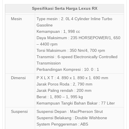
Spesifikasi Serta Harga Lexus RX
Mesin
Type mesin : 2. 0L 4 Cylinder Inline Turbo
Gasoline
Kemampuan : 1, 998 cc
Daya Maksimum : 235 HORSEPOWER/1, 650
– 4400 rpm
Torsi Maksimum : 350 Nm/4, 700 rpm
Transmisi : 6-speed Electronically Controlled
Transmission
Perbandingan Kompresi : 10. 0 : 1
Dimensi
P X L X T : 4. 890 x 1. 890 x 1. 690 mm
Jarak Poros Roda : 2, 790 mm
Jarak Paling rendah : 200 mm
Berat : 1, 890 – 1, 995 kg
Kemampuan Tangki Bahan Bakar : 77 Liter
Suspensi
Suspensi Depan : MacPherson Strut
Suspensi Belakang : Double Wishbone
System Penggereman : ABS