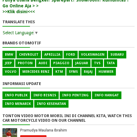
Go Online Aja > >
>>Klik disini<<<
TRANSLATE THIS
Select Language
▼
BRANDS OTOMOTIF
BMW
CHEVROLET
APRILLIA
FORD
VOLKSWAGEN
SUBARU
JEEP
PROTON
AUDI
PIAGGIO
JAGUAR
TVS
TATA
VOLVO
MERCEDES BENZ
KTM
SYMS
BAJAJ
HUMMER
INFORMASI UPDATE
INFO PUBLIK
INFO BISNIS
INFO PENTING
INFO HANGAT
INFO MENARIK
INFO KESEHATAN
TONTON VIDEO MOTOR MOBIL INI DI CHANNEL KITA, WATCH THIS
CAR MOTORCYCLE VIDEO ON OUR CHANNEL