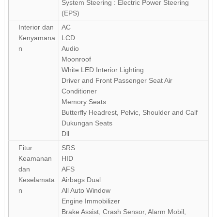
System Steering : Electric Power Steering
(EPS)
Interior dan
AC
Kenyamana
LCD
n
Audio
Moonroof
White LED Interior Lighting
Driver and Front Passenger Seat Air
Conditioner
Memory Seats
Butterfly Headrest, Pelvic, Shoulder and Calf
Dukungan Seats
Dll
Fitur
SRS
Keamanan
HID
dan
AFS
Keselamata
Airbags Dual
n
All Auto Window
Engine Immobilizer
Brake Assist, Crash Sensor, Alarm Mobil,