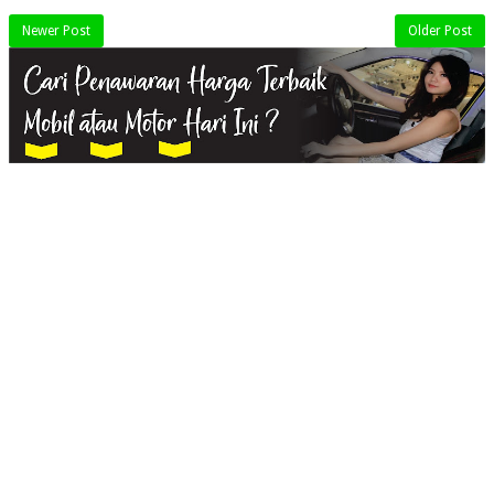
Newer Post
Older Post