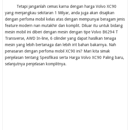
Tetapi janganlah cemas karna dengan harga Volvo XC90
yang menjangkau sekitaran 1 Milyar, anda juga akan disajikan
dengan perfoma mobil kelas atas dengan mempunyai beragam jenis
feature modern nan mutakhir dan komplit. Diluar itu untuk bidang
mesin mobil ini diberi dengan mesin dengan tipe Volvo B6294 T
Transverse, AWD In-line, 6 cilinder yang dapat hasilkan tenaga
mesin yang lebih bertanaga dan lebih irit bahan bakarnya. Nah
penasaran dengan perfoma mobil XC90 ini? Mari kita simak
penjelasan tentang Spesifikasi serta Harga Volvo XC90 Paling baru,
selanjutnya penjelasan komplitnya.