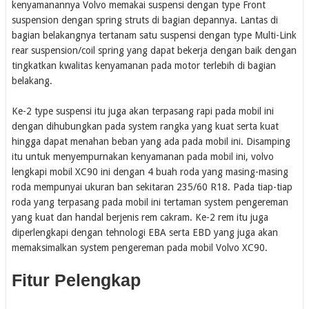
kenyamanannya Volvo memakai suspensi dengan type Front
suspension dengan spring struts di bagian depannya. Lantas di
bagian belakangnya tertanam satu suspensi dengan type Multi-Link
rear suspension/coil spring yang dapat bekerja dengan baik dengan
tingkatkan kwalitas kenyamanan pada motor terlebih di bagian
belakang.
Ke-2 type suspensi itu juga akan terpasang rapi pada mobil ini
dengan dihubungkan pada system rangka yang kuat serta kuat
hingga dapat menahan beban yang ada pada mobil ini. Disamping
itu untuk menyempurnakan kenyamanan pada mobil ini, volvo
lengkapi mobil XC90 ini dengan 4 buah roda yang masing-masing
roda mempunyai ukuran ban sekitaran 235/60 R18. Pada tiap-tiap
roda yang terpasang pada mobil ini tertaman system pengereman
yang kuat dan handal berjenis rem cakram. Ke-2 rem itu juga
diperlengkapi dengan tehnologi EBA serta EBD yang juga akan
memaksimalkan system pengereman pada mobil Volvo XC90.
Fitur Pelengkap