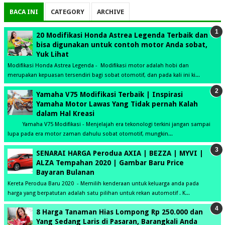
BACA INI
CATEGORY
ARCHIVE
20 Modifikasi Honda Astrea Legenda Terbaik dan
bisa digunakan untuk contoh motor Anda sobat,
Yuk Lihat
Modifikasi Honda Astrea Legenda - Modifikasi motor adalah hobi dan
merupakan kepuasan tersendiri bagi sobat otomotif, dan pada kali ini ki...
Yamaha V75 Modifikasi Terbaik | Inspirasi
Yamaha Motor Lawas Yang Tidak pernah Kalah
dalam Hal Kreasi
Yamaha V75 Modifikasi - Menjelajah era tekonologi terkini jangan sampai
lupa pada era motor zaman dahulu sobat otomotif, mungkin...
SENARAI HARGA Perodua AXIA | BEZZA | MYVI |
ALZA Tempahan 2020 | Gambar Baru Price
Bayaran Bulanan
Kereta Perodua Baru 2020 - Memilih kenderaan untuk keluarga anda pada
harga yang berpatutan adalah satu pilihan untuk rekan automotif . K...
8 Harga Tanaman Hias Lompong Rp 250.000 dan
Yang Sedang Laris di Pasaran, Barangkali Anda