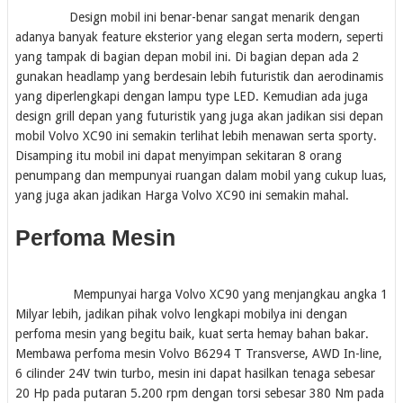
Design mobil ini benar-benar sangat menarik dengan
adanya banyak feature eksterior yang elegan serta modern, seperti
yang tampak di bagian depan mobil ini. Di bagian depan ada 2
gunakan headlamp yang berdesain lebih futuristik dan aerodinamis
yang diperlengkapi dengan lampu type LED. Kemudian ada juga
design grill depan yang futuristik yang juga akan jadikan sisi depan
mobil Volvo XC90 ini semakin terlihat lebih menawan serta sporty.
Disamping itu mobil ini dapat menyimpan sekitaran 8 orang
penumpang dan mempunyai ruangan dalam mobil yang cukup luas,
yang juga akan jadikan Harga Volvo XC90 ini semakin mahal.
Perfoma Mesin
Mempunyai harga Volvo XC90 yang menjangkau angka 1
Milyar lebih, jadikan pihak volvo lengkapi mobilya ini dengan
perfoma mesin yang begitu baik, kuat serta hemay bahan bakar.
Membawa perfoma mesin Volvo B6294 T Transverse, AWD In-line,
6 cilinder 24V twin turbo, mesin ini dapat hasilkan tenaga sebesar
20 Hp pada putaran 5.200 rpm dengan torsi sebesar 380 Nm pada