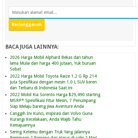
BACA JUGA LAINNYA:
2026 Harga Mobil Alphard Bekas dari tahun
lama Mulai dari harga 400 jutaan, Yuk buruan
Sobat
2022 Harga Mobil Toyota Raize 1.2 G Rp 214
Juta Spesifikasi dengan mesin 1.0 L SUV keren
dan Terbaru di Indonesia Saat ini
2022 Mobil Kia Sorento Harga $29,490 starting
MSRP* Spesifikasi Fitur Mesin, 7 Penumpang
Siap Melaju bareng jiwa Aventure Anda
Canggih Ini Kunci, inspirasi dari Volvo Guna
Kurangi Kecelakaan, Anda Wajib Tahu
Kemajuannya
Sering Ketemu dengan Truk Yang Jalannya
Beriringan ? Panjang dan Harus di salip ? Mari