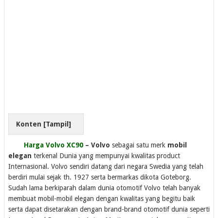
Konten [
Tampil
]
Harga Volvo XC90
– Volvo
sebagai satu merk
mobil
elegan
terkenal Dunia yang mempunyai kwalitas product
Internasional. Volvo sendiri datang dari negara Swedia yang telah
berdiri mulai sejak th. 1927 serta bermarkas dikota Goteborg.
Sudah lama berkiparah dalam dunia otomotif Volvo telah banyak
membuat mobil-mobil elegan dengan kwalitas yang begitu baik
serta dapat disetarakan dengan brand-brand otomotif dunia seperti