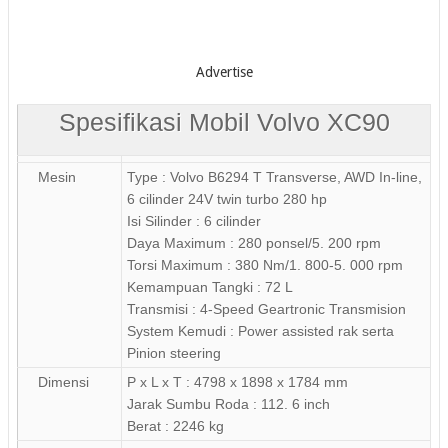
Advertise
Spesifikasi Mobil Volvo XC90
Mesin
Type : Volvo B6294 T Transverse, AWD In-line,
6 cilinder 24V twin turbo 280 hp
Isi Silinder : 6 cilinder
Daya Maximum : 280 ponsel/5. 200 rpm
Torsi Maximum : 380 Nm/1. 800-5. 000 rpm
Kemampuan Tangki : 72 L
Transmisi : 4-Speed Geartronic Transmision
System Kemudi : Power assisted rak serta
Pinion steering
Dimensi
P x L x T : 4798 x 1898 x 1784 mm
Jarak Sumbu Roda : 112. 6 inch
Berat : 2246 kg