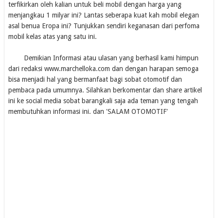
terfikirkan oleh kalian untuk beli mobil dengan harga yang
menjangkau 1 milyar ini? Lantas seberapa kuat kah mobil elegan
asal benua Eropa ini? Tunjukkan sendiri keganasan dari perfoma
mobil kelas atas yang satu ini.
Demikian Informasi atau ulasan yang berhasil kami himpun
dari redaksi www.marchelloka.com dan dengan harapan semoga
bisa menjadi hal yang bermanfaat bagi sobat otomotif dan
pembaca pada umumnya. Silahkan berkomentar dan share artikel
ini ke social media sobat barangkali saja ada teman yang tengah
membutuhkan informasi ini. dan 'SALAM OTOMOTIF'