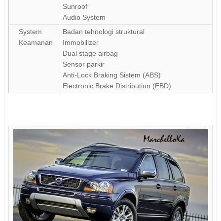
Sunroof
Audio System
System
Badan tehnologi struktural
Keamanan
Immobilizer
Dual stage airbag
Sensor parkir
Anti-Lock Braking Sistem (ABS)
Electronic Brake Distribution (EBD)