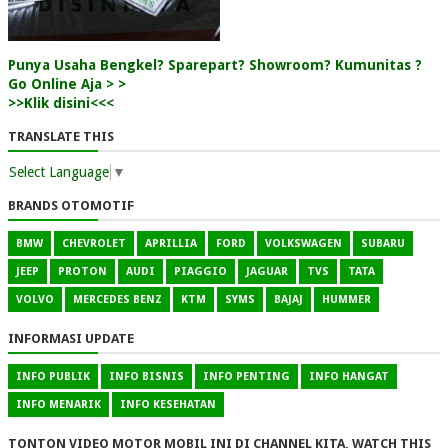
Punya Usaha Bengkel? Sparepart? Showroom? Kumunitas ?
Go Online Aja > >
>>Klik disini<<<
TRANSLATE THIS
Select Language
▼
BRANDS OTOMOTIF
BMW
CHEVROLET
APRILLIA
FORD
VOLKSWAGEN
SUBARU
JEEP
PROTON
AUDI
PIAGGIO
JAGUAR
TVS
TATA
VOLVO
MERCEDES BENZ
KTM
SYMS
BAJAJ
HUMMER
INFORMASI UPDATE
INFO PUBLIK
INFO BISNIS
INFO PENTING
INFO HANGAT
INFO MENARIK
INFO KESEHATAN
TONTON VIDEO MOTOR MOBIL INI DI CHANNEL KITA, WATCH THIS