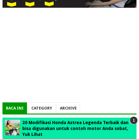
BACA INI
CATEGORY
ARCHIVE
20 Modifikasi Honda Astrea Legenda Terbaik dan
bisa digunakan untuk contoh motor Anda sobat,
Yuk Lihat