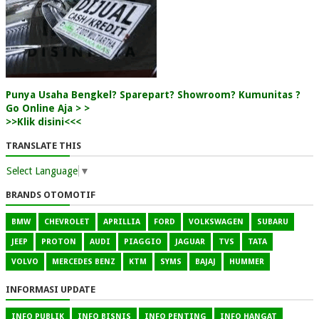
Punya Usaha Bengkel? Sparepart? Showroom? Kumunitas ?
Go Online Aja > >
>>Klik disini<<<
TRANSLATE THIS
Select Language
▼
BRANDS OTOMOTIF
BMW
CHEVROLET
APRILLIA
FORD
VOLKSWAGEN
SUBARU
JEEP
PROTON
AUDI
PIAGGIO
JAGUAR
TVS
TATA
VOLVO
MERCEDES BENZ
KTM
SYMS
BAJAJ
HUMMER
INFORMASI UPDATE
INFO PUBLIK
INFO BISNIS
INFO PENTING
INFO HANGAT