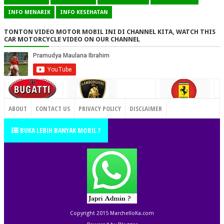
INFO MENARIK
INFO KESEHATAN
TONTON VIDEO MOTOR MOBIL INI DI CHANNEL KITA, WATCH THIS
CAR MOTORCYCLE VIDEO ON OUR CHANNEL
CONTACT US
ABOUT
CONTACT US
PRIVACY POLICY
DISCLAIMER
TERMS OF SERVICE
SITEMAP
BUKA LEBIH BANYAK MOBIL ?
Copyright 2015
MarchelloKa.com