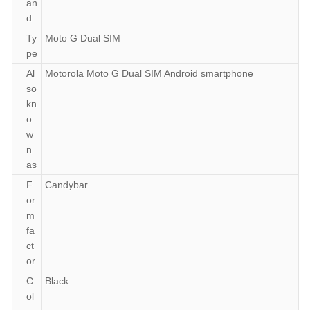
an
d
Ty
Moto G Dual SIM
pe
Al
Motorola Moto G Dual SIM Android smartphone
so
kn
o
w
n
as
F
Candybar
or
m
fa
ct
or
C
Black
ol