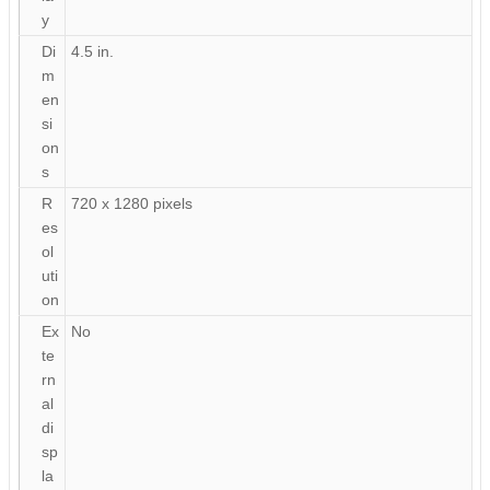
y
Di
4.5 in.
m
en
si
on
s
R
720 x 1280 pixels
es
ol
uti
on
Ex
No
te
rn
al
di
sp
la