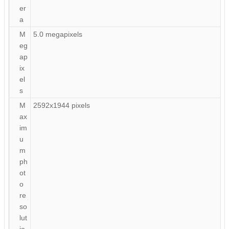
er
a
M
5.0 megapixels
eg
ap
ix
el
s
M
2592х1944 pixels
ax
im
u
m
ph
ot
o
re
so
lut
io