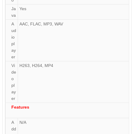
Ja
Yes
va
A
AAC, FLAC, MP3, WAV
ud
io
pl
ay
er
Vi
H263, H264, MP4
de
o
pl
ay
er
Features
A
N/A
dd