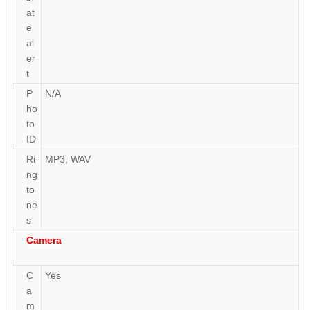
at
e
al
er
t
P
N/A
ho
to
ID
Ri
MP3, WAV
ng
to
ne
s
Camera
C
Yes
a
m