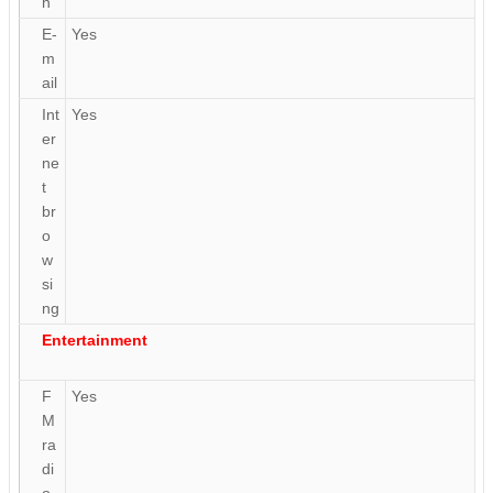
n
E-
Yes
m
ail
Int
Yes
er
ne
t
br
o
w
si
ng
Entertainment
F
Yes
M
ra
di
o