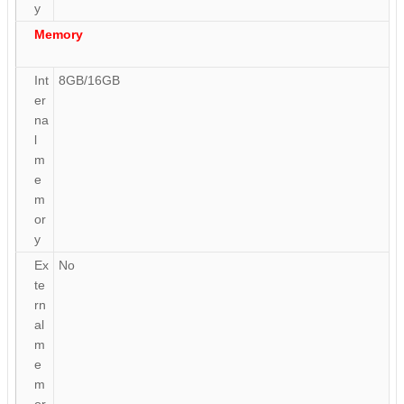
y
Memory
Int
8GB/16GB
er
na
l
m
e
m
or
y
Ex
No
te
rn
al
m
e
m
or