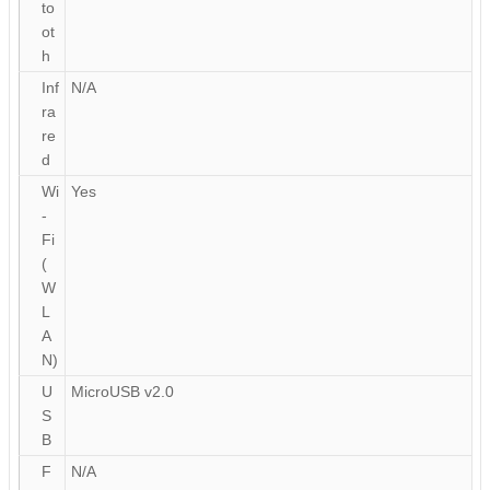
to
ot
h
Inf
N/A
ra
re
d
Wi
Yes
-
Fi
(
W
L
A
N)
U
MicroUSB v2.0
S
B
F
N/A