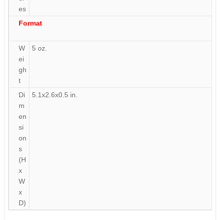
es
Format
W
5 oz.
ei
gh
t
Di
5.1x2.6x0.5 in.
m
en
si
on
s
(H
x
W
x
D)