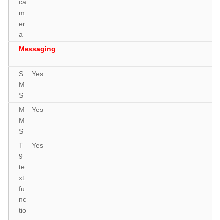
ca
m
er
a
Messaging
S
Yes
M
S
M
Yes
M
S
T
Yes
9
te
xt
fu
nc
tio