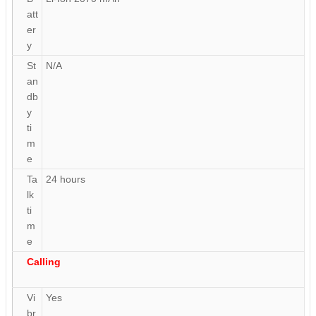
att
er
y
St
N/A
an
db
y
ti
m
e
Ta
24 hours
lk
ti
m
e
Calling
Vi
Yes
br