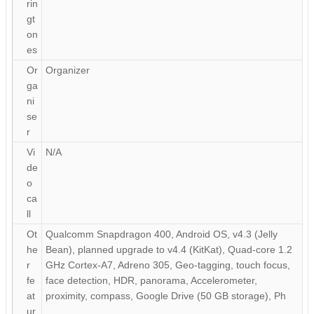
rin
gt
on
es
Or
Organizer
ga
ni
se
r
Vi
N/A
de
o
ca
ll
Ot
Qualcomm Snapdragon 400, Android OS, v4.3 (Jelly
he
Bean), planned upgrade to v4.4 (KitKat), Quad-core 1.2
r
GHz Cortex-A7, Adreno 305, Geo-tagging, touch focus,
fe
face detection, HDR, panorama, Accelerometer,
at
proximity, compass, Google Drive (50 GB storage), Ph
ur