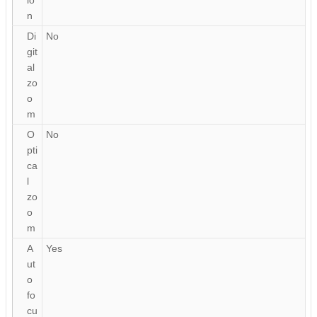
n
Di
No
git
al
zo
o
m
O
No
pti
ca
l
zo
o
m
A
Yes
ut
o
fo
cu