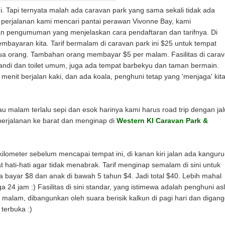
di. Tapi ternyata malah ada caravan park yang sama sekali tidak ada
 perjalanan kami mencari pantai perawan Vivonne Bay, kami
pan pengumuman yang menjelaskan cara pendaftaran dan tarifnya. Di
bayaran kita. Tarif bermalam di caravan park ini $25 untuk tempat
 dua orang. Tambahan orang membayar $5 per malam. Fasilitas di cara
andi dan toilet umum, juga ada tempat barbekyu dan taman bermain.
menit berjalan kaki, dan ada koala, penghuni tetap yang 'menjaga' kita
lau malam terlalu sepi dan esok harinya kami harus road trip dengan jal
 perjalanan ke barat dan menginap di
Western KI Caravan Park &
ilometer sebelum mencapai tempat ini, di kanan kiri jalan ada kanguru
 hati-hati agar tidak menabrak. Tarif menginap semalam di sini untuk
a bayar $8 dan anak di bawah 5 tahun $4. Jadi total $40. Lebih mahal
24 jam :) Fasilitas di sini standar, yang istimewa adalah penghuni asl
malam, dibangunkan oleh suara berisik kalkun di pagi hari dan digan
 terbuka :)