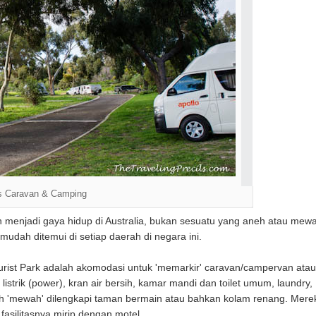
s Caravan & Camping
 menjadi gaya hidup di Australia, bukan sesuatu yang aneh atau mew
 mudah ditemui di setiap daerah di negara ini.
ourist Park adalah akomodasi untuk 'memarkir' caravan/campervan atau
listrik (power), kran air bersih, kamar mandi dan toilet umum, laundry,
h 'mewah' dilengkapi taman bermain atau bahkan kolam renang. Mere
fasilitasnya mirip dengan motel.