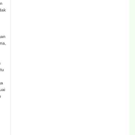
an
dak
gan
ama,
s
tu
ga
uai
n