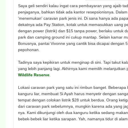
Saya geli sendiri kalau ingat cara pembayaran yang ajaib ta
penjaganya, bahkan tidak ada kantor resepsionisnya. Dalam
'menemukan' caravan park jenis ini. Di sana hanya ada pa
dekatnya ada Pay Station, kotak untuk memasukkan uang pem
dengan power (listrik) dan $15 tanpa power, berlaku untuk
park dan camping ground ini cukup mantap. Selain kamar m
Bonusnya, pantai Vivonne yang cantik bisa dicapai dengan 5 
pepohonan.
Tadinya saya kepikiran untuk menginap di sini. Tapi takut ka
yang lebih panjang lagi. Akhirnya kami memilih melanjutkan
Wildlife Reserve
.
Lokasi caravan park yang satu ini rimbun banget. Beberapa k
kanguru liar, membuat Si Ayah harus menyetir dengan sangat
tempat dengan colokan listrik $28 untuk berdua. Orang ketig
dari caravan park sebelumnya, mungkin karena ada yang jaga 
nya. Kami dikunjungi oleh dua kanguru ketika sedang makan 
bebek-bebek liar ketika sarapan. Yah, namanya tidur di alam