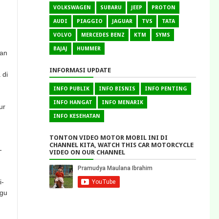
VOLKSWAGEN
SUBARU
JEEP
PROTON
AUDI
PIAGGIO
JAGUAR
TVS
TATA
VOLVO
MERCEDES BENZ
KTM
SYMS
BAJAJ
HUMMER
van
INFORMASI UPDATE
 di
INFO PUBLIK
INFO BISNIS
INFO PENTING
INFO HANGAT
INFO MENARIK
ur
INFO KESEHATAN
TONTON VIDEO MOTOR MOBIL INI DI
CHANNEL KITA, WATCH THIS CAR MOTORCYCLE
-
VIDEO ON OUR CHANNEL
i-
ggu