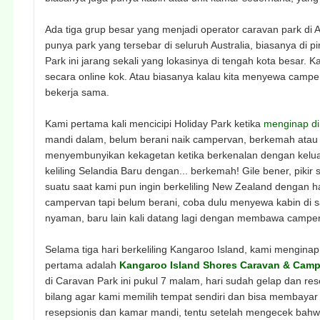
Ada tiga grup besar yang menjadi operator caravan park di A
punya park yang tersebar di seluruh Australia, biasanya di p
Park ini jarang sekali yang lokasinya di tengah kota besar. K
secara online kok. Atau biasanya kalau kita menyewa campe
bekerja sama.
Kami pertama kali mencicipi Holiday Park ketika
menginap di
mandi dalam, belum berani naik campervan, berkemah atau b
menyembunyikan kekagetan ketika berkenalan dengan kelua
keliling Selandia Baru dengan... berkemah! Gile bener, pikir
suatu saat kami pun ingin berkeliling New Zealand dengan h
campervan tapi belum berani, coba dulu menyewa kabin di sa
nyaman, baru lain kali datang lagi dengan membawa campe
Selama tiga hari berkeliling Kangaroo Island, kami menginap
pertama adalah
Kangaroo Island Shores Caravan & Cam
di Caravan Park ini pukul 7 malam, hari sudah gelap dan re
bilang agar kami memilih tempat sendiri dan bisa membaya
resepsionis dan kamar mandi, tentu setelah mengecek bahwa 