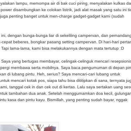
alakan lampu, memompa air di bak cuci piring, menyalakan kulkas d
wer disambungkan ke colokan listrik, jadi alat masak yang satu ini ti
ik juga penting banget untuk men-charge gadget-gadget kami (sudah
 ini, dengan bunga-bunga liar di sekeliling campervan, dan pemandan
at-cepat beberes, bongkar pasang setting campervan. Di hari-hari pert
. Tapi lama-lama, kami bisa melakukannya dengan mata tertutup :D
n. Saya yang bertugas membayar, celingak-celinguk mencari resepsioni
udah pergi membawa serta mobilnya. Saya baca pengumuman di depan pin
kan di lubang pintu. Heh, serius? Saya mencari-cari lubang untuk
ntuk mencari kotak pos, siapa tahu bisa dititipkan di sana, ternyata ju
ami, tanggal cek in dan cek out di kertas. Lalu saya sertakan uang ses
0 untuk tambahan dua anak. Setelah menggumamkan doa kecil, gulunga
intu kasa dan pintu kayu. Bismillah, yang penting sudah bayar, nggak