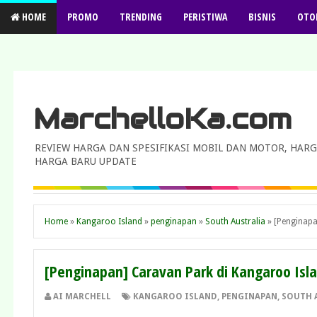
HOME
PROMO
TRENDING
PERISTIWA
BISNIS
OTO
MarchelloKa.com
REVIEW HARGA DAN SPESIFIKASI MOBIL DAN MOTOR, HARG
HARGA BARU UPDATE
Home
»
Kangaroo Island
»
penginapan
»
South Australia
»
[Penginapa
[Penginapan] Caravan Park di Kangaroo Isl
AI MARCHELL
KANGAROO ISLAND
,
PENGINAPAN
,
SOUTH 