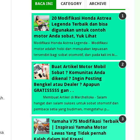
BACA INI
CATEGORY
ARCHIVE
20 Modifikasi Honda Astrea
Legenda Terbaik dan bisa
digunakan untuk contoh
motor Anda sobat, Yuk Lihat
Modifikasi Honda Astrea Legenda - Modifikasi
motor adalah hobi dan merupakan kepuasan
tersendiri bagi sobat otomotif, dan pada kali ini ki...
Buat Artikel Motor Mobil
Sobat ? Komunitas Anda
dikenal ? Ingin Posting
Bengkel atau Dealer ? Apapun
GRATISSSSS gan . .
ah.
Membuat Artikel di Marchelloka - Salam
hangat dan salam sukses untuk sobat otomotif dan
pembaca setia yang budiman, mengetahui p...
Yamaha V75 Modifikasi Terbaik
| Inspirasi Yamaha Motor
ka
Lawas Yang Tidak pernah
Kalah dalam Hal Kreasi