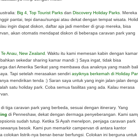
ustralia:
Big 4
,
Top Tourist Parks
dan
Discovery Holiday Parks
. Mereka
inggir pantai, tepi danau/sungai atau dekat dengan tempat wisata. Holi
alau ingin dapat diskon, daftar aja jadi member di grup mereka, bisa
rvan, akan otomatis mendapat diskon di beberapa caravan park yang
 Te Anau, New Zealand
. Waktu itu kami memesan kabin dengan kamar
ahkan sekedar sharing kamar mandi :) Saya ingat, tidak bisa
rga dari Amerika Serikat yang membawa dua anaknya yang masih bali
 saya. Tapi setelah merasakan sendiri
asyiknya berkemah di Holiday Pa
anya mendirikan tenda :) Saran saya untuk yang ingin jalan-jalan deng
lah satu holiday park. Coba semua fasilitas yang ada. Kalau merasa
rvan.
 di tiga caravan park yang berbeda, sesuai dengan itinerary. Yang
ping
di Penneshaw, dekat dengan dermaga penyeberangan. Kami sam
sepsionis sudah tutup. Ketika Si Ayah menelpon, penjaga caravan park
r sewanya besok. Kami pun memarkir campervan di antara kantor
colokan listrik-nya benar-benar berfungsi. Colokan ini berguna untuk