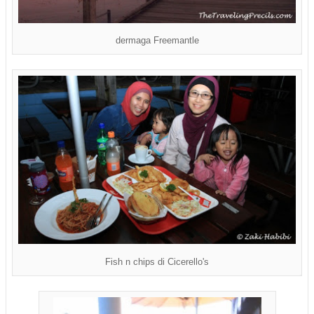
dermaga Freemantle
Fish n chips di Cicerello's