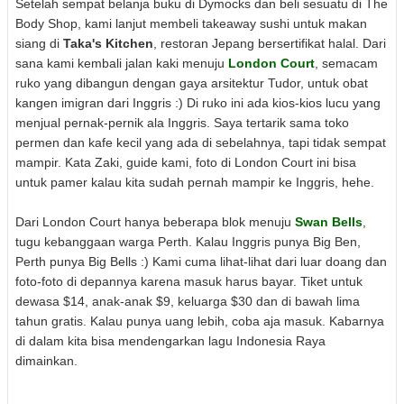
Setelah sempat belanja buku di Dymocks dan beli sesuatu di The
Body Shop, kami lanjut membeli takeaway sushi untuk makan
siang di
Taka's Kitchen
, restoran Jepang bersertifikat halal. Dari
sana kami kembali jalan kaki menuju
London Court
, semacam
ruko yang dibangun dengan gaya arsitektur Tudor, untuk obat
kangen imigran dari Inggris :) Di ruko ini ada kios-kios lucu yang
menjual pernak-pernik ala Inggris. Saya tertarik sama toko
permen dan kafe kecil yang ada di sebelahnya, tapi tidak sempat
mampir. Kata Zaki, guide kami, foto di London Court ini bisa
untuk pamer kalau kita sudah pernah mampir ke Inggris, hehe.
Dari London Court hanya beberapa blok menuju
Swan Bells
,
tugu kebanggaan warga Perth. Kalau Inggris punya Big Ben,
Perth punya Big Bells :) Kami cuma lihat-lihat dari luar doang dan
foto-foto di depannya karena masuk harus bayar. Tiket untuk
dewasa $14, anak-anak $9, keluarga $30 dan di bawah lima
tahun gratis. Kalau punya uang lebih, coba aja masuk. Kabarnya
di dalam kita bisa mendengarkan lagu Indonesia Raya
dimainkan.