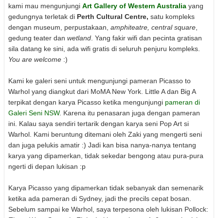
kami mau mengunjungi
Art Gallery of Western Australia
yang
gedungnya terletak di
Perth Cultural Centre,
satu kompleks
dengan museum, perpustakaan,
amphiteatre, central square
,
gedung teater dan
wetland
. Yang fakir wifi dan pecinta gratisan
sila datang ke sini, ada wifi gratis di seluruh penjuru kompleks.
You are welcome
:)
Kami ke galeri seni untuk mengunjungi pameran Picasso to
Warhol yang diangkut dari MoMA New York. Little A dan Big A
terpikat dengan karya Picasso ketika mengunjungi
pameran di
Galeri Seni NSW
. Karena itu penasaran juga dengan pameran
ini. Kalau saya sendiri tertarik dengan karya seni Pop Art si
Warhol. Kami beruntung ditemani oleh Zaki yang mengerti seni
dan juga pelukis amatir :) Jadi kan bisa nanya-nanya tentang
karya yang dipamerkan, tidak sekedar bengong atau pura-pura
ngerti di depan lukisan :p
Karya Picasso yang dipamerkan tidak sebanyak dan semenarik
ketika ada pameran di Sydney, jadi the precils cepat bosan.
Sebelum sampai ke Warhol, saya terpesona oleh lukisan Pollock: