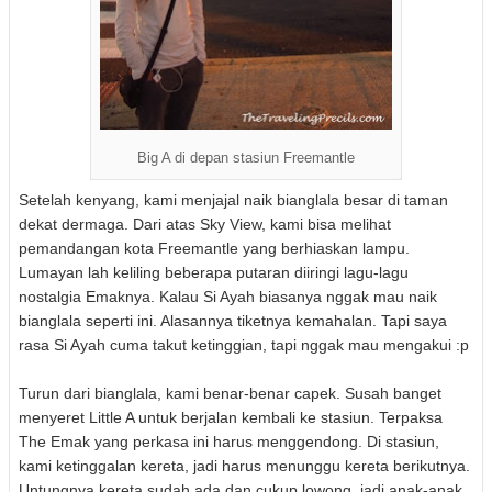
Big A di depan stasiun Freemantle
Setelah kenyang, kami menjajal naik bianglala besar di taman
dekat dermaga. Dari atas Sky View, kami bisa melihat
pemandangan kota Freemantle yang berhiaskan lampu.
Lumayan lah keliling beberapa putaran diiringi lagu-lagu
nostalgia Emaknya. Kalau Si Ayah biasanya nggak mau naik
bianglala seperti ini. Alasannya tiketnya kemahalan. Tapi saya
rasa Si Ayah cuma takut ketinggian, tapi nggak mau mengakui :p
Turun dari bianglala, kami benar-benar capek. Susah banget
menyeret Little A untuk berjalan kembali ke stasiun. Terpaksa
The Emak yang perkasa ini harus menggendong. Di stasiun,
kami ketinggalan kereta, jadi harus menunggu kereta berikutnya.
Untungnya kereta sudah ada dan cukup lowong, jadi anak-anak