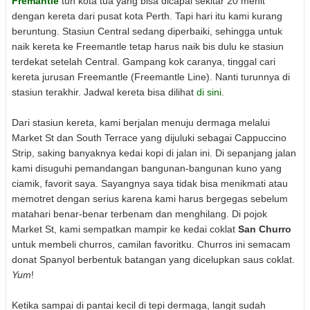
Fremantle
tuh kota tua yang bisa dicapai sekitar 20 menit
dengan kereta dari pusat kota Perth. Tapi hari itu kami kurang
beruntung. Stasiun Central sedang diperbaiki, sehingga untuk
naik kereta ke Freemantle tetap harus naik bis dulu ke stasiun
terdekat setelah Central. Gampang kok caranya, tinggal cari
kereta jurusan Freemantle (Freemantle Line). Nanti turunnya di
stasiun terakhir. Jadwal kereta bisa dilihat
di sini
.
Dari stasiun kereta, kami berjalan menuju dermaga melalui
Market St dan South Terrace yang dijuluki sebagai Cappuccino
Strip, saking banyaknya kedai kopi di jalan ini. Di sepanjang jalan
kami disuguhi pemandangan bangunan-bangunan kuno yang
ciamik, favorit saya. Sayangnya saya tidak bisa menikmati atau
memotret dengan serius karena kami harus bergegas sebelum
matahari benar-benar terbenam dan menghilang. Di pojok
Market St, kami sempatkan mampir ke kedai coklat
San Churro
untuk membeli churros, camilan favoritku. Churros ini semacam
donat Spanyol berbentuk batangan yang dicelupkan saus coklat.
Yum
!
Ketika sampai di pantai kecil di tepi dermaga, langit sudah