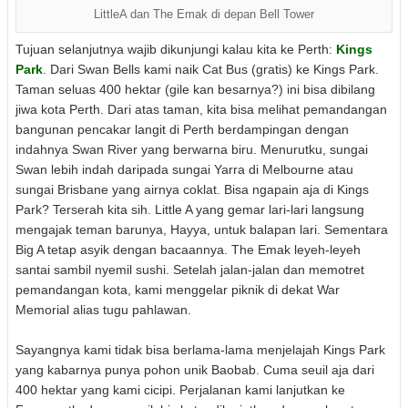
LittleA dan The Emak di depan Bell Tower
Tujuan selanjutnya wajib dikunjungi kalau kita ke Perth:
Kings
Park
. Dari Swan Bells kami naik Cat Bus (gratis) ke Kings Park.
Taman seluas 400 hektar (gile kan besarnya?) ini bisa dibilang
jiwa kota Perth. Dari atas taman, kita bisa melihat pemandangan
bangunan pencakar langit di Perth berdampingan dengan
indahnya Swan River yang berwarna biru. Menurutku, sungai
Swan lebih indah daripada sungai Yarra di Melbourne atau
sungai Brisbane yang airnya coklat. Bisa ngapain aja di Kings
Park? Terserah kita sih. Little A yang gemar lari-lari langsung
mengajak teman barunya, Hayya, untuk balapan lari. Sementara
Big A tetap asyik dengan bacaannya. The Emak leyeh-leyeh
santai sambil nyemil sushi. Setelah jalan-jalan dan memotret
pemandangan kota, kami menggelar piknik di dekat War
Memorial alias tugu pahlawan.
Sayangnya kami tidak bisa berlama-lama menjelajah Kings Park
yang kabarnya punya pohon unik Baobab. Cuma seuil aja dari
400 hektar yang kami cicipi. Perjalanan kami lanjutkan ke