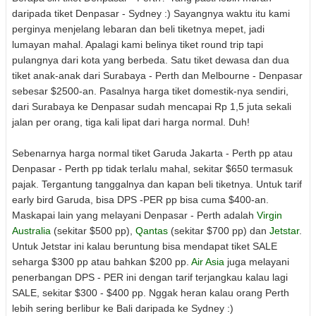
daripada tiket Denpasar - Sydney :) Sayangnya waktu itu kami
perginya menjelang lebaran dan beli tiketnya mepet, jadi
lumayan mahal. Apalagi kami belinya tiket round trip tapi
pulangnya dari kota yang berbeda. Satu tiket dewasa dan dua
tiket anak-anak dari Surabaya - Perth dan Melbourne - Denpasar
sebesar $2500-an. Pasalnya harga tiket domestik-nya sendiri,
dari Surabaya ke Denpasar sudah mencapai Rp 1,5 juta sekali
jalan per orang, tiga kali lipat dari harga normal. Duh!
Sebenarnya harga normal tiket Garuda Jakarta - Perth pp atau
Denpasar - Perth pp tidak terlalu mahal, sekitar $650 termasuk
pajak. Tergantung tanggalnya dan kapan beli tiketnya. Untuk tarif
early bird Garuda, bisa DPS -PER pp bisa cuma $400-an.
Maskapai lain yang melayani Denpasar - Perth adalah
Virgin
Australia
(sekitar $500 pp),
Qantas
(sekitar $700 pp) dan
Jetstar
.
Untuk Jetstar ini kalau beruntung bisa mendapat tiket SALE
seharga $300 pp atau bahkan $200 pp.
Air Asia
juga melayani
penerbangan DPS - PER ini dengan tarif terjangkau kalau lagi
SALE, sekitar $300 - $400 pp. Nggak heran kalau orang Perth
lebih sering berlibur ke Bali daripada ke Sydney :)