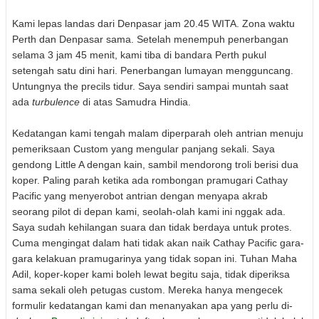
Kami lepas landas dari Denpasar jam 20.45 WITA. Zona waktu
Perth dan Denpasar sama. Setelah menempuh penerbangan
selama 3 jam 45 menit, kami tiba di bandara Perth pukul
setengah satu dini hari. Penerbangan lumayan mengguncang.
Untungnya the precils tidur. Saya sendiri sampai muntah saat
ada
turbulence
di atas Samudra Hindia.
Kedatangan kami tengah malam diperparah oleh antrian menuju
pemeriksaan Custom yang mengular panjang sekali. Saya
gendong Little A dengan kain, sambil mendorong troli berisi dua
koper. Paling parah ketika ada rombongan pramugari Cathay
Pacific yang menyerobot antrian dengan menyapa akrab
seorang pilot di depan kami, seolah-olah kami ini nggak ada.
Saya sudah kehilangan suara dan tidak berdaya untuk protes.
Cuma mengingat dalam hati tidak akan naik Cathay Pacific gara-
gara kelakuan pramugarinya yang tidak sopan ini. Tuhan Maha
Adil, koper-koper kami boleh lewat begitu saja, tidak diperiksa
sama sekali oleh petugas custom. Mereka hanya mengecek
formulir kedatangan kami dan menanyakan apa yang perlu di-