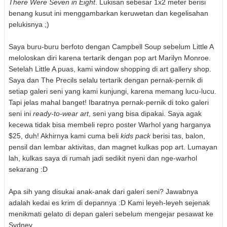
There Were Seven in Eight
. Lukisan sebesar 1x2 meter berisi
benang kusut ini menggambarkan keruwetan dan kegelisahan
pelukisnya ;)
Saya buru-buru berfoto dengan Campbell Soup sebelum Little A
meloloskan diri karena tertarik dengan pop art Marilyn Monroe.
Setelah Little A puas, kami window shopping di art gallery shop.
Saya dan The Precils selalu tertarik dengan pernak-pernik di
setiap galeri seni yang kami kunjungi, karena memang lucu-lucu.
Tapi jelas mahal banget! Ibaratnya pernak-pernik di toko galeri
seni ini
ready-to-wear art
, seni yang bisa dipakai. Saya agak
kecewa tidak bisa membeli repro poster Warhol yang harganya
$25, duh! Akhirnya kami cuma beli
kids pack
berisi tas, balon,
pensil dan lembar aktivitas, dan magnet kulkas pop art. Lumayan
lah, kulkas saya di rumah jadi sedikit nyeni dan nge-warhol
sekarang :D
Apa sih yang disukai anak-anak dari galeri seni? Jawabnya
adalah kedai es krim di depannya :D Kami leyeh-leyeh sejenak
menikmati gelato di depan galeri sebelum mengejar pesawat ke
Sydney.