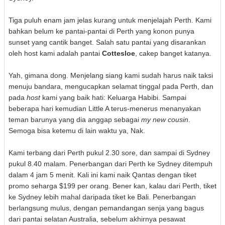
Tiga puluh enam jam jelas kurang untuk menjelajah Perth. Kami
bahkan belum ke pantai-pantai di Perth yang konon punya
sunset yang cantik banget. Salah satu pantai yang disarankan
oleh host kami adalah pantai
Cottesloe
, cakep banget katanya.
Yah, gimana dong. Menjelang siang kami sudah harus naik taksi
menuju bandara, mengucapkan selamat tinggal pada Perth, dan
pada
host
kami yang baik hati: Keluarga Habibi. Sampai
beberapa hari kemudian Little A terus-menerus menanyakan
teman barunya yang dia anggap sebagai
my new cousin
.
Semoga bisa ketemu di lain waktu ya, Nak.
Kami terbang dari Perth pukul 2.30 sore, dan sampai di Sydney
pukul 8.40 malam. Penerbangan dari Perth ke Sydney ditempuh
dalam 4 jam 5 menit. Kali ini kami naik Qantas dengan tiket
promo seharga $199 per orang. Bener kan, kalau dari Perth, tiket
ke Sydney lebih mahal daripada tiket ke Bali. Penerbangan
berlangsung mulus, dengan pemandangan senja yang bagus
dari pantai selatan Australia, sebelum akhirnya pesawat