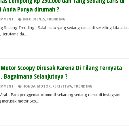
as Lompong Rp 250.000 dan Yang Sedang Laris di
i Anda Punya dirumah ?
OMMENT
INFO BISNIS
,
TRENDING
 Sedang Trending - Salah satu yang sedang ramai di sekeliling kita adal
, terutama da...
- Motor Scoopy Dirusak Karena Di Tilang Ternyata
, . Bagaimana Selanjutnya ?
OMMENT
HONDA
,
MOTOR
,
PERISTIWA
,
TRENDING
iral - Para penggemar otomotif sekarang sedang ramai di instagram
 merusak motor Sco...