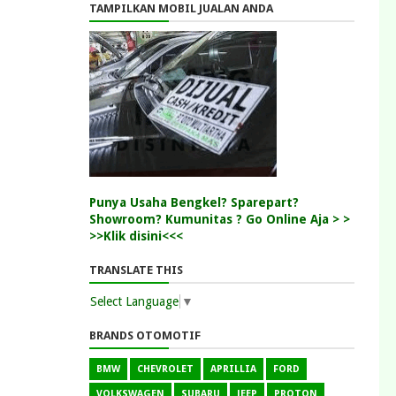
TAMPILKAN MOBIL JUALAN ANDA
Punya Usaha Bengkel? Sparepart?
Showroom? Kumunitas ? Go Online Aja > >
>>Klik disini<<<
TRANSLATE THIS
Select Language
▼
BRANDS OTOMOTIF
BMW
CHEVROLET
APRILLIA
FORD
VOLKSWAGEN
SUBARU
JEEP
PROTON