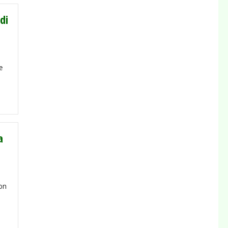
di
e
a
ion