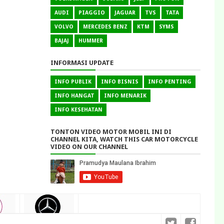
AUDI
PIAGGIO
JAGUAR
TVS
TATA
VOLVO
MERCEDES BENZ
KTM
SYMS
BAJAJ
HUMMER
INFORMASI UPDATE
INFO PUBLIK
INFO BISNIS
INFO PENTING
INFO HANGAT
INFO MENARIK
INFO KESEHATAN
TONTON VIDEO MOTOR MOBIL INI DI
CHANNEL KITA, WATCH THIS CAR MOTORCYCLE
VIDEO ON OUR CHANNEL