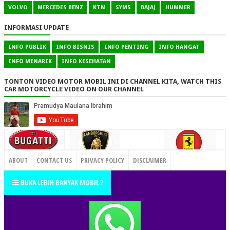
VOLVO
MERCEDES BENZ
KTM
SYMS
BAJAJ
HUMMER
INFORMASI UPDATE
INFO PUBLIK
INFO BISNIS
INFO PENTING
INFO HANGAT
INFO MENARIK
INFO KESEHATAN
TONTON VIDEO MOTOR MOBIL INI DI CHANNEL KITA, WATCH THIS
CAR MOTORCYCLE VIDEO ON OUR CHANNEL
CONTACT US
ABOUT
CONTACT US
PRIVACY POLICY
DISCLAIMER
TERMS OF SERVICE
SITEMAP
BUKA LEBIH BANYAK MOBIL ?