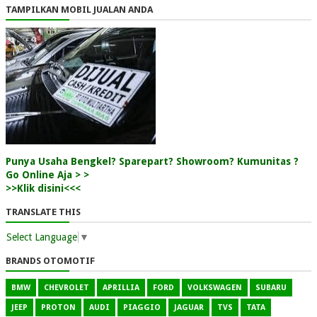
TAMPILKAN MOBIL JUALAN ANDA
Punya Usaha Bengkel? Sparepart? Showroom? Kumunitas ?
Go Online Aja > >
>>Klik disini<<<
TRANSLATE THIS
Select Language
▼
BRANDS OTOMOTIF
BMW
CHEVROLET
APRILLIA
FORD
VOLKSWAGEN
SUBARU
JEEP
PROTON
AUDI
PIAGGIO
JAGUAR
TVS
TATA