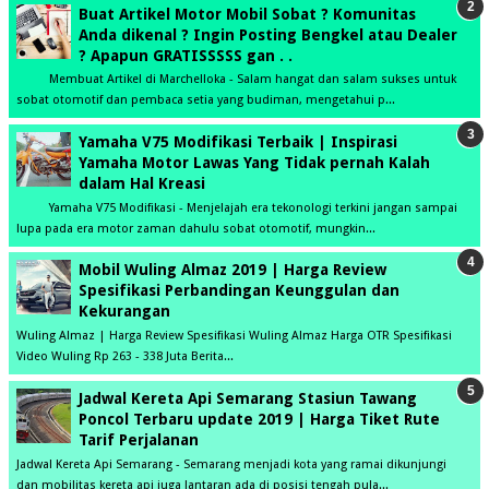
Buat Artikel Motor Mobil Sobat ? Komunitas
Anda dikenal ? Ingin Posting Bengkel atau Dealer
? Apapun GRATISSSSS gan . .
Membuat Artikel di Marchelloka - Salam hangat dan salam sukses untuk
sobat otomotif dan pembaca setia yang budiman, mengetahui p...
Yamaha V75 Modifikasi Terbaik | Inspirasi
Yamaha Motor Lawas Yang Tidak pernah Kalah
dalam Hal Kreasi
Yamaha V75 Modifikasi - Menjelajah era tekonologi terkini jangan sampai
lupa pada era motor zaman dahulu sobat otomotif, mungkin...
Mobil Wuling Almaz 2019 | Harga Review
Spesifikasi Perbandingan Keunggulan dan
Kekurangan
Wuling Almaz | Harga Review Spesifikasi Wuling Almaz Harga OTR Spesifikasi
Video Wuling Rp 263 - 338 Juta Berita...
Jadwal Kereta Api Semarang Stasiun Tawang
Poncol Terbaru update 2019 | Harga Tiket Rute
Tarif Perjalanan
Jadwal Kereta Api Semarang - Semarang menjadi kota yang ramai dikunjungi
dan mobilitas kereta api juga lantaran ada di posisi tengah pula...