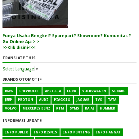
Punya Usaha Bengkel? Sparepart? Showroom? Kumunitas ?
Go Online Aja > >
>>Klik disini<<<
TRANSLATE THIS
Select Language
▼
BRANDS OTOMOTIF
BMW
CHEVROLET
APRILLIA
FORD
VOLKSWAGEN
SUBARU
JEEP
PROTON
AUDI
PIAGGIO
JAGUAR
TVS
TATA
VOLVO
MERCEDES BENZ
KTM
SYMS
BAJAJ
HUMMER
INFORMASI UPDATE
INFO PUBLIK
INFO BISNIS
INFO PENTING
INFO HANGAT