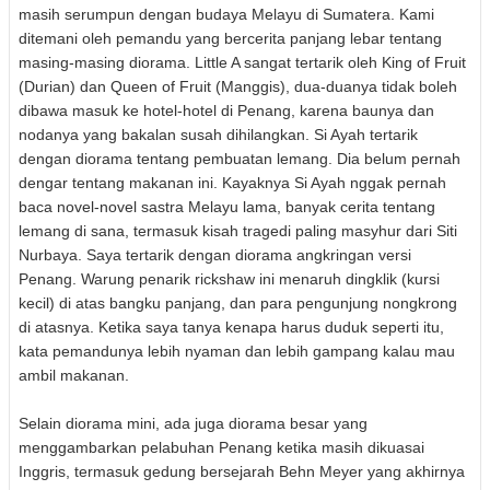
masih serumpun dengan budaya Melayu di Sumatera. Kami
ditemani oleh pemandu yang bercerita panjang lebar tentang
masing-masing diorama. Little A sangat tertarik oleh King of Fruit
(Durian) dan Queen of Fruit (Manggis), dua-duanya tidak boleh
dibawa masuk ke hotel-hotel di Penang, karena baunya dan
nodanya yang bakalan susah dihilangkan. Si Ayah tertarik
dengan diorama tentang pembuatan lemang. Dia belum pernah
dengar tentang makanan ini. Kayaknya Si Ayah nggak pernah
baca novel-novel sastra Melayu lama, banyak cerita tentang
lemang di sana, termasuk kisah tragedi paling masyhur dari Siti
Nurbaya. Saya tertarik dengan diorama angkringan versi
Penang. Warung penarik rickshaw ini menaruh dingklik (kursi
kecil) di atas bangku panjang, dan para pengunjung nongkrong
di atasnya. Ketika saya tanya kenapa harus duduk seperti itu,
kata pemandunya lebih nyaman dan lebih gampang kalau mau
ambil makanan.
Selain diorama mini, ada juga diorama besar yang
menggambarkan pelabuhan Penang ketika masih dikuasai
Inggris, termasuk gedung bersejarah Behn Meyer yang akhirnya