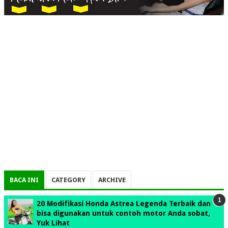
BACA INI
CATEGORY
ARCHIVE
20 Modifikasi Honda Astrea Legenda Terbaik dan
bisa digunakan untuk contoh motor Anda sobat,
Yuk Lihat