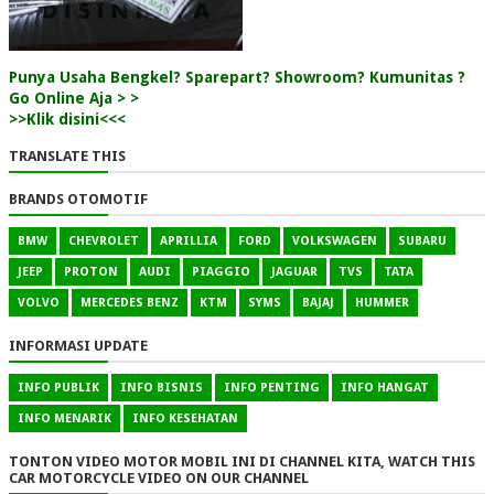
Punya Usaha Bengkel? Sparepart? Showroom? Kumunitas ?
Go Online Aja > >
>>Klik disini<<<
TRANSLATE THIS
BRANDS OTOMOTIF
BMW
CHEVROLET
APRILLIA
FORD
VOLKSWAGEN
SUBARU
JEEP
PROTON
AUDI
PIAGGIO
JAGUAR
TVS
TATA
VOLVO
MERCEDES BENZ
KTM
SYMS
BAJAJ
HUMMER
INFORMASI UPDATE
INFO PUBLIK
INFO BISNIS
INFO PENTING
INFO HANGAT
INFO MENARIK
INFO KESEHATAN
TONTON VIDEO MOTOR MOBIL INI DI CHANNEL KITA, WATCH THIS
CAR MOTORCYCLE VIDEO ON OUR CHANNEL