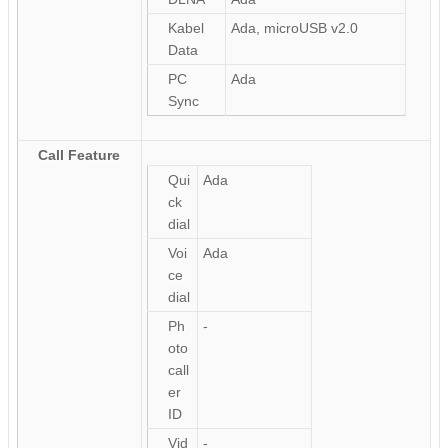
Kabel
Ada, microUSB v2.0
Data
PC
Ada
Sync
Call Feature
Qui
Ada
ck
dial
Voi
Ada
ce
dial
Ph
-
oto
call
er
ID
Vid
-