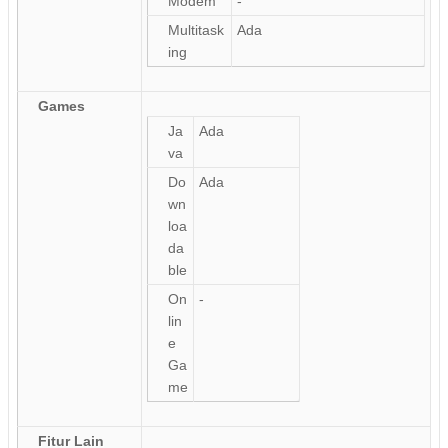
Modem
-
Multitask
Ada
ing
Games
Ja
Ada
va
Do
Ada
wn
loa
da
ble
On
-
lin
e
Ga
me
Fitur Lain