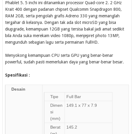
Phablet 5. 5 inchi ini ditanamkan processor Quad-core 2. 2 GHz
Krait 400 dengan padanan chipset Qualcomm Snapdragon 800,
RAM 2GB, serta pengolah grafis Adreno 330 yang memanglah
tergahar di kelasnya. Dengan tak ada slot microSD yang bisa
diupgrade, kemampuan 12GB yang tersisa bakal jadi amat sedikit
bila Anda suka merekam video 1080p, menjepret photo 13MP,
mengunduh sebagian lagu serta permainan FullHD.
Menyokong kemampuan CPU serta GPU yang benar-benar
powerful, sudah pasti memerlukan daya yang benar-benar besar.
Spesifikasi :
Desain
Tipe
Full Bar
Dimen
149.1 x 77 x 7.9
si
(mm)
Berat
145.2
(gr)