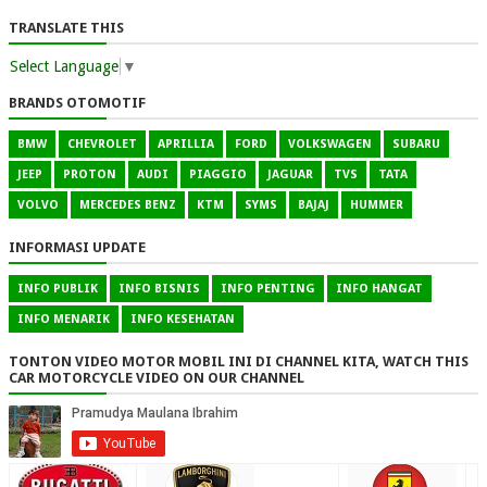
TRANSLATE THIS
Select Language
▼
BRANDS OTOMOTIF
BMW
CHEVROLET
APRILLIA
FORD
VOLKSWAGEN
SUBARU
JEEP
PROTON
AUDI
PIAGGIO
JAGUAR
TVS
TATA
VOLVO
MERCEDES BENZ
KTM
SYMS
BAJAJ
HUMMER
INFORMASI UPDATE
INFO PUBLIK
INFO BISNIS
INFO PENTING
INFO HANGAT
INFO MENARIK
INFO KESEHATAN
TONTON VIDEO MOTOR MOBIL INI DI CHANNEL KITA, WATCH THIS
CAR MOTORCYCLE VIDEO ON OUR CHANNEL