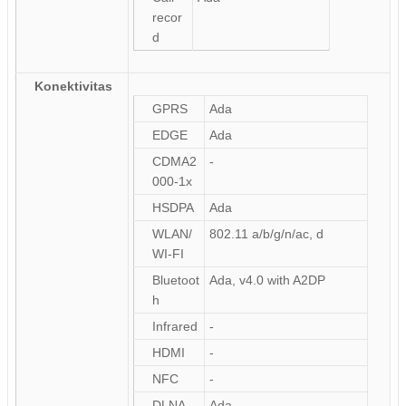
recor
d
Konektivitas
GPRS
Ada
EDGE
Ada
CDMA2
-
000-1x
HSDPA
Ada
WLAN/
802.11 a/b/g/n/ac, d
WI-FI
Bluetoot
Ada, v4.0 with A2DP
h
Infrared
-
HDMI
-
NFC
-
DLNA
Ada