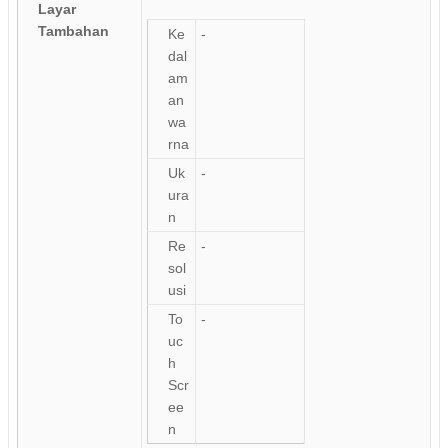
Layar
Tambahan
Ke
-
dal
am
an
wa
rna
Uk
-
ura
n
Re
-
sol
usi
To
-
uc
h
Scr
ee
n