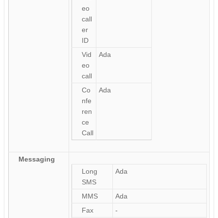
eo
call
er
ID
Vid
Ada
eo
call
Co
Ada
nfe
ren
ce
Call
Messaging
Long
Ada
SMS
MMS
Ada
Fax
-