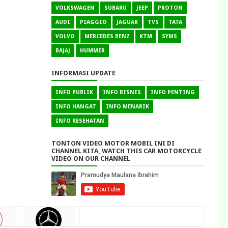
VOLKSWAGEN
SUBARU
JEEP
PROTON
AUDI
PIAGGIO
JAGUAR
TVS
TATA
VOLVO
MERCEDES BENZ
KTM
SYMS
BAJAJ
HUMMER
INFORMASI UPDATE
INFO PUBLIK
INFO BISNIS
INFO PENTING
INFO HANGAT
INFO MENARIK
INFO KESEHATAN
TONTON VIDEO MOTOR MOBIL INI DI
CHANNEL KITA, WATCH THIS CAR MOTORCYCLE
VIDEO ON OUR CHANNEL