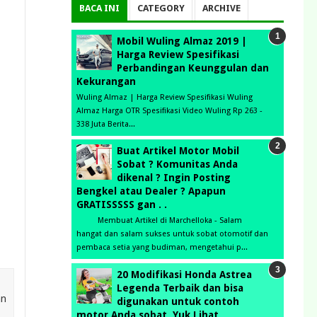
BACA INI
CATEGORY
ARCHIVE
Mobil Wuling Almaz 2019 |
Harga Review Spesifikasi
Perbandingan Keunggulan dan
Kekurangan
Wuling Almaz | Harga Review Spesifikasi Wuling
Almaz Harga OTR Spesifikasi Video Wuling Rp 263 -
338 Juta Berita...
Buat Artikel Motor Mobil
Sobat ? Komunitas Anda
dikenal ? Ingin Posting
Bengkel atau Dealer ? Apapun
GRATISSSSS gan . .
Membuat Artikel di Marchelloka - Salam
hangat dan salam sukses untuk sobat otomotif dan
pembaca setia yang budiman, mengetahui p...
20 Modifikasi Honda Astrea
Legenda Terbaik dan bisa
an
digunakan untuk contoh
motor Anda sobat, Yuk Lihat