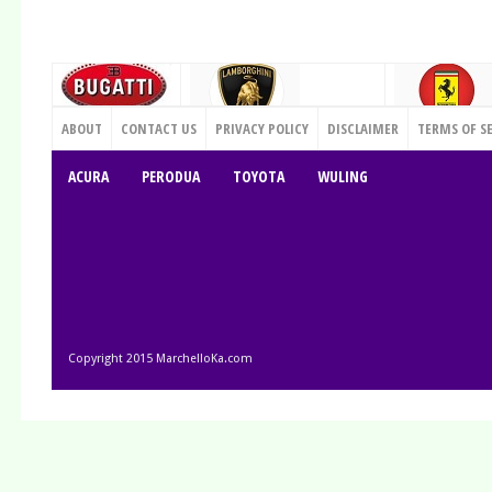
CONTACT US
ABOUT
CONTACT US
PRIVACY POLICY
DISCLAIMER
TERMS OF S
ACURA
PERODUA
TOYOTA
WULING
Copyright 2015
MarchelloKa.com