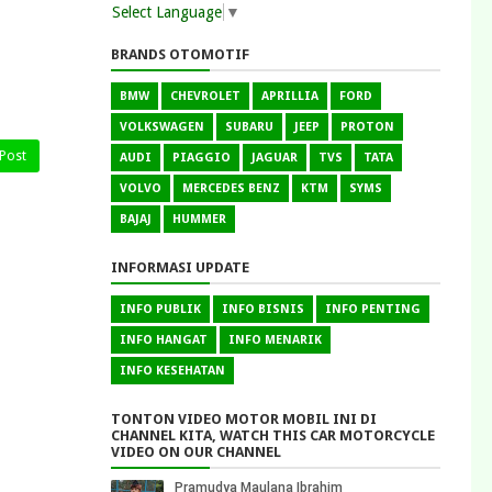
Select Language
▼
BRANDS OTOMOTIF
BMW
CHEVROLET
APRILLIA
FORD
VOLKSWAGEN
SUBARU
JEEP
PROTON
 Post
AUDI
PIAGGIO
JAGUAR
TVS
TATA
VOLVO
MERCEDES BENZ
KTM
SYMS
BAJAJ
HUMMER
INFORMASI UPDATE
INFO PUBLIK
INFO BISNIS
INFO PENTING
INFO HANGAT
INFO MENARIK
INFO KESEHATAN
TONTON VIDEO MOTOR MOBIL INI DI
CHANNEL KITA, WATCH THIS CAR MOTORCYCLE
VIDEO ON OUR CHANNEL