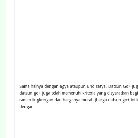
Sama halnya dengan agya ataupun Brio satya, Datsun Go+ juga
datsun go+ juga telah memenuhi kriteria yang disyaratkan bag
ramah lingkungan dan harganya murah (harga datsun go+ ini k
dengan