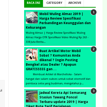
BACA INI
CATEGORY
ARCHIVE
Mobil Wuling Almaz 2019 |
Harga Review Spesifikasi
Perbandingan Keunggulan dan
Kekurangan
Wuling Almaz | Harga Review Spesifikasi Wuling
Almaz Harga OTR Spesifikasi Video Wuling Rp 263 -
338 Juta Berita...
Buat Artikel Motor Mobil
Sobat ? Komunitas Anda
dikenal ? Ingin Posting
Bengkel atau Dealer ? Apapun
GRATISSSSS gan . .
Membuat Artikel di Marchelloka - Salam
hangat dan salam sukses untuk sobat otomotif dan
pembaca setia yang budiman, mengetahui p...
ui
Jadwal Kereta Api Semarang
Stasiun Tawang Poncol
Terbaru update 2019 | Harga
Tiket Rute Tarif Perjalanan