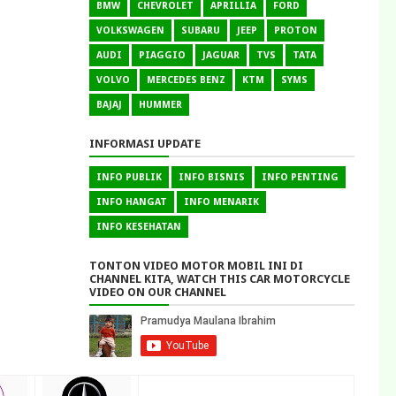
BMW
CHEVROLET
APRILLIA
FORD
VOLKSWAGEN
SUBARU
JEEP
PROTON
AUDI
PIAGGIO
JAGUAR
TVS
TATA
VOLVO
MERCEDES BENZ
KTM
SYMS
BAJAJ
HUMMER
INFORMASI UPDATE
INFO PUBLIK
INFO BISNIS
INFO PENTING
INFO HANGAT
INFO MENARIK
INFO KESEHATAN
TONTON VIDEO MOTOR MOBIL INI DI
CHANNEL KITA, WATCH THIS CAR MOTORCYCLE
VIDEO ON OUR CHANNEL