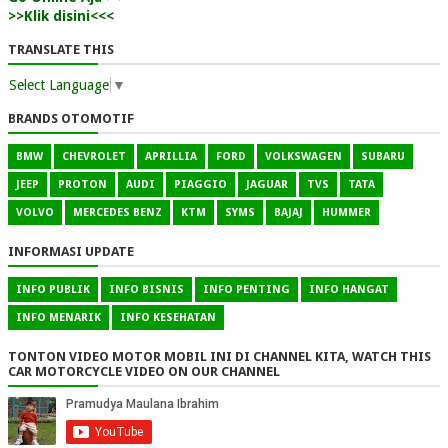
>>Klik disini<<<
TRANSLATE THIS
Select Language
▼
BRANDS OTOMOTIF
BMW
CHEVROLET
APRILLIA
FORD
VOLKSWAGEN
SUBARU
JEEP
PROTON
AUDI
PIAGGIO
JAGUAR
TVS
TATA
VOLVO
MERCEDES BENZ
KTM
SYMS
BAJAJ
HUMMER
INFORMASI UPDATE
INFO PUBLIK
INFO BISNIS
INFO PENTING
INFO HANGAT
INFO MENARIK
INFO KESEHATAN
TONTON VIDEO MOTOR MOBIL INI DI CHANNEL KITA, WATCH THIS
CAR MOTORCYCLE VIDEO ON OUR CHANNEL