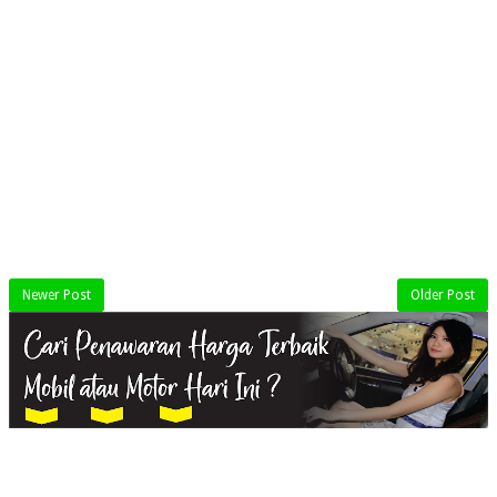
Newer Post
Older Post